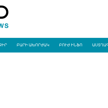
ՔԻՐ
ԲԱՐԻ ԱԽՈՐԺԱԿ
ԲՈՒԺ ԻՆՖՈ
ԱՍՏՂԱ