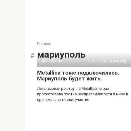
Главная
мариуполь
ИНТЕРЕСНО
0
87 Просмотр
Metallica тоже подключилась.
Мариуполь будет жить.
Легендарная рок-группа Metallica не раз
протестовала против несправедливости в мире и
принимала активное участие