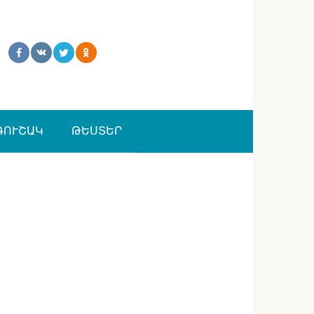
ԳՈՒՇԱԿ
ԹԵՍՏԵՐ