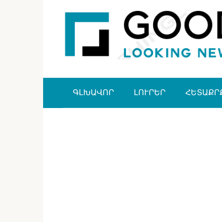
Перейти
к
контенту
ԳԼԽԱՎՈՐ
ԼՈՒՐԵՐ
ՀԵՏԱՔՐ