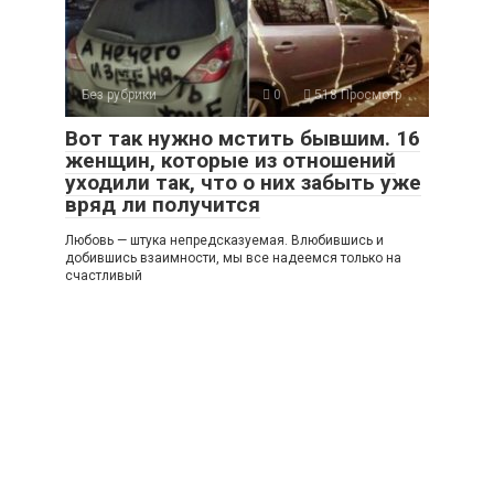
Без рубрики
0
518 Просмотр
Вот так нужно мстить бывшим. 16
женщин, которые из отношений
уходили так, что о них забыть уже
вряд ли получится
Любовь — штука непредсказуемая. Влюбившись и
добившись взаимности, мы все надеемся только на
счастливый