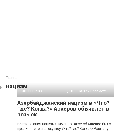
Главная
нацизм
ИНТЕРЕСНО
0
142 Просмотр
Азербайджанский нацизм в «Что?
Где? Когда?» Аскеров объявлен в
розыск
Реабилитация нацизма. Именно такое обвинение было
предъявлено знатоку шоу «Что? Где? Когда?» Ровшану