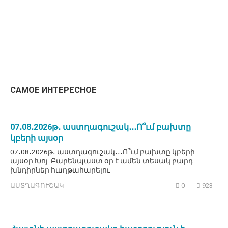
САМОЕ ИНТЕРЕСНОЕ
07․08․2026թ․ աստղագուշակ․․․Ո՞ւմ բախտը
կբերի այսօր
07․08․2026թ․ աստղագուշակ․․․Ո՞ւմ բախտը կբերի
այսօր Խոյ: Բարենպաստ օր է ամեն տեսակ բարդ
խնդիրներ հաղթահարելու
ԱՍՏՂԱԳՈՒՇԱԿ
0
923