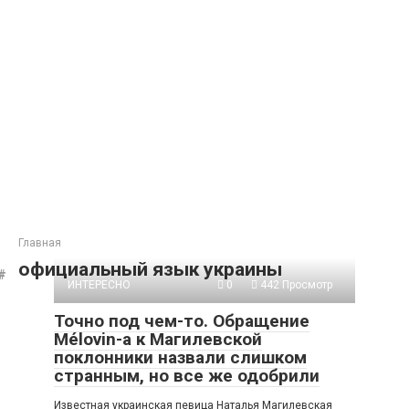
Главная
официальный язык украины
ИНТЕРЕСНО
0
442 Просмотр
Точно под чем-то. Обращение
Mélovin-а к Магилевской
поклонники назвали слишком
странным, но все же одобрили
Известная украинская певица Наталья Магилевская