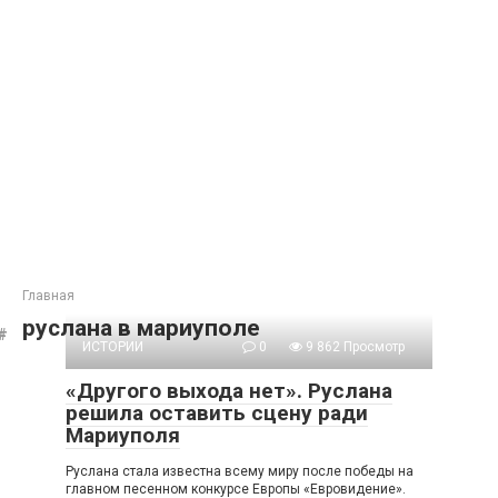
Главная
руслана в мариуполе
ИСТОРИИ
0
9 862 Просмотр
«Другого выхода нет». Руслана
решила оставить сцену ради
Мариуполя
Руслана стала известна всему миру после победы на
главном песенном конкурсе Европы «Евровидение».