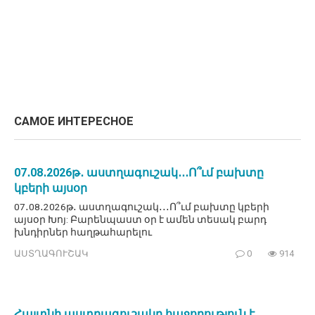
САМОЕ ИНТЕРЕСНОЕ
07․08․2026թ․ աստղագուշակ․․․Ո՞ւմ բախտը
կբերի այսօր
07․08․2026թ․ աստղագուշակ․․․Ո՞ւմ բախտը կբերի
այսօր Խոյ: Բարենպաստ օր է ամեն տեսակ բարդ
խնդիրներ հաղթահարելու
ԱՍՏՂԱԳՈՒՇԱԿ
0
914
Հայտնի աստղագուշակը հաջողություն է