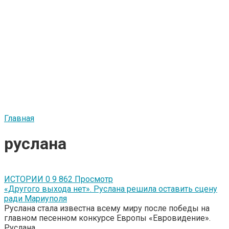
Главная
руслана
ИСТОРИИ
0
9 862 Просмотр
«Другого выхода нет». Руслана решила оставить сцену
ради Мариуполя
Руслана стала известна всему миру после победы на
главном песенном конкурсе Европы «Евровидение».
Руслана