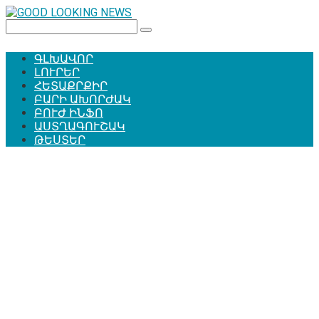
Перейти
к
Поиск:
контенту
ԳԼԽԱՎՈՐ
ԼՈՒՐԵՐ
ՀԵՏԱՔՐՔԻՐ
ԲԱՐԻ ԱԽՈՐԺԱԿ
ԲՈՒԺ ԻՆՖՈ
ԱՍՏՂԱԳՈՒՇԱԿ
ԹԵՍՏԵՐ