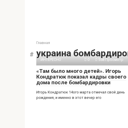
Главная
украина бомбардиро
ИНТЕРЕСНО
0
558 Просмотр
«Там было много детей». Игорь
Кондратюк показал кадры своего
дома после бомбардировки
Игорь Кондратюк 14ого марта отмечал свой день
рождения, и именно в этот вечер его