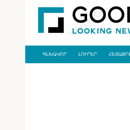
Перейти
к
контенту
ԳԼԽԱՎՈՐ
ԼՈՒՐԵՐ
ՀԵՏԱՔՐ