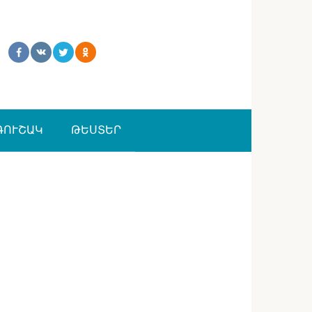
ԳՈՒՇԱԿ
ԹԵՍՏԵՐ