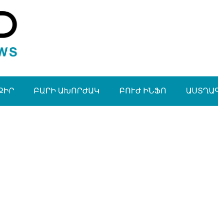
ՔԻՐ
ԲԱՐԻ ԱԽՈՐԺԱԿ
ԲՈՒԺ ԻՆՖՈ
ԱՍՏՂԱ