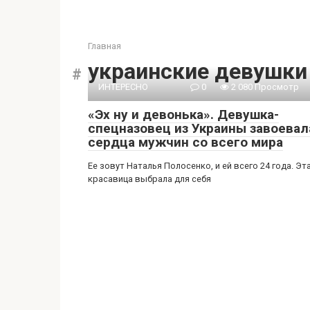
Главная
украинские девушки
ИНТЕРЕСНО
0
2 080 Просмотр
«Эх ну и девонька». Девушка-
спецназовец из Украины завоевал
сердца мужчин со всего мира
Ее зовут Наталья Полосенко, и ей всего 24 года. Эт
красавица выбрала для себя