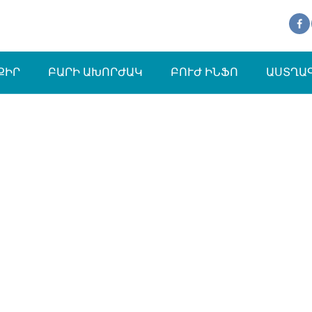
ՔԻՐ
ԲԱՐԻ ԱԽՈՐԺԱԿ
ԲՈՒԺ ԻՆՖՈ
ԱՍՏՂԱ