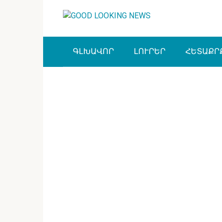
Перейти
к
контенту
ԳԼԽԱՎՈՐ
ԼՈՒՐԵՐ
ՀԵՏԱՔՐ