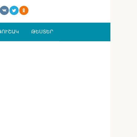
ԳՈՒՇԱԿ
ԹԵՍՏԵՐ