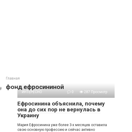
Главная
фонд ефросининой
ИНТЕРЕСНО
0
287 Просмотр
Ефросинина объяснила, почему
она до сих пор не вернулась в
Украину
Мария Ефросинина уже более 3-х месяцев оставила
свою основную профессию и сейчас активно