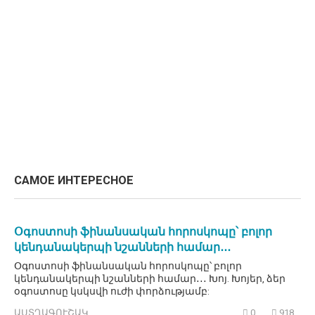
САМОЕ ИНТЕРЕСНОЕ
Օգոստոսի ֆինանսական հորոսկոպը՝ բոլոր
կենդանակերպի նշանների համար․․․
Օգոստոսի ֆինանսական հորոսկոպը՝ բոլոր
կենդանակերպի նշանների համար․․․ Խոյ. Խոյեր, ձեր
օգոստոսը կսկսվի ուժի փորձությամբ:
ԱՍՏՂԱԳՈՒՇԱԿ
0
918