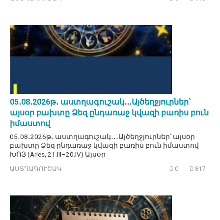
05․08․2026թ․ աստղագուշակ․․․Այծեղջյուրներ՝
այսօր բախտը Ձեզ ընդառաջ կվազի բառիս բուն
իմաստով
05․08․2026թ․ աստղագուշակ․․․Այծեղջյուրներ՝ այսօր
բախտը Ձեզ ընդառաջ կվազի բառիս բուն իմաստով
ԽՈՅ (Aries, 21.III–20.IV) Այսօր
ԱՍՏՂԱԳՈՒՇԱԿ
0
817