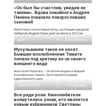
«Он был бы счастлив, увидев их
такими». Вдова покойного Андрея
Панина показала повзрослевших
сыновей
Известный и талантливый актер, настоящий народный
любимчик Андрей Панин ушел из жизни в 2013-ом
ДЕТИ
0
188 Просмотр
Мусульманки такое не носят.
Бывшая возлюбленная Тимати
попала под критику из-за своего
внешнего вида
Анастасия Решетова — 26-летняя модель и бывшая
возлюбленная Тимати. Настя является мамой
единственного сына
ЗНАМЕНИТОСТИ
0
395 Просмотр
Все ради роли. Кинолюбители
возмутились узнав, кто является
новым избранников Светланы