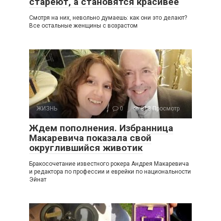
стареют, а становятся красивее
Смотря на них, невольно думаешь: как они это делают?
Все остальные женщины с возрастом
ЖИЗНЬ
0
813 Просмотр
Ждем пополнения. Избранница
Макаревича показала свой
округлившийся животик
Бракосочетание известного рокера Андрея Макаревича
и редактора по профессии и еврейки по национальности
Эйнат