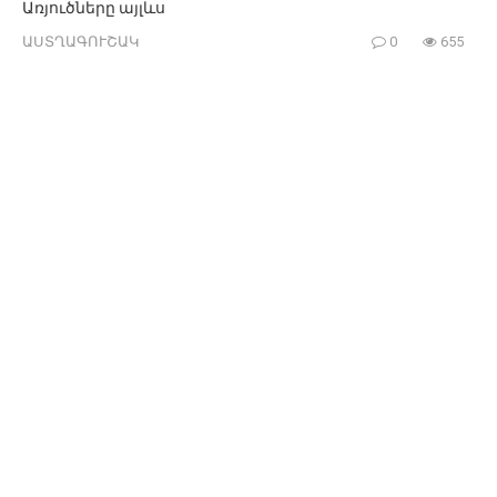
Առյուծները այլևս
ԱՍՏՂԱԳՈՒՇԱԿ
0
655