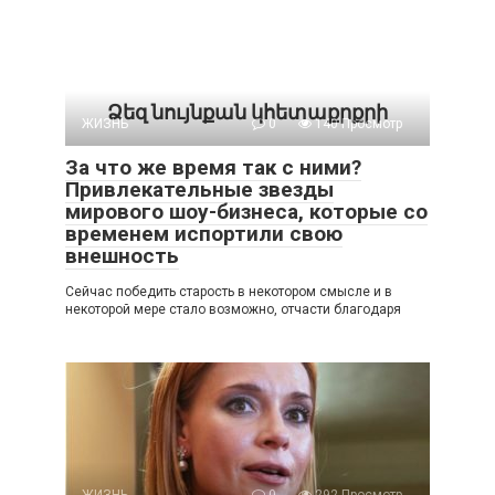
Ձեզ նույնքան կհետաքրքրի
ЖИЗНЬ
0
140 Просмотр
За что же время так с ними?
Привлекательные звезды
мирового шоу-бизнеса, которые со
временем испортили свою
внешность
Сейчас победить старость в некотором смысле и в
некоторой мере стало возможно, отчасти благодаря