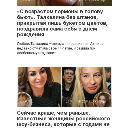
ЖИЗНЬ
0
292 Просмотр
«С возрастом гормоны в голову
бьют». Талкалина без штанов,
прикрытая лишь букетом цветов,
поздравила сама себя с днем
рождения
Любовь Талкалина — звезда телесериалов. Актриса
недавно отметила свое 44-летие, и решила по-
особенному поздравить
ЖИЗНЬ
0
258 Просмотр
Сейчас краше, чем раньше.
Известные женщины российского
шоу-бизнеса, которые с годами не