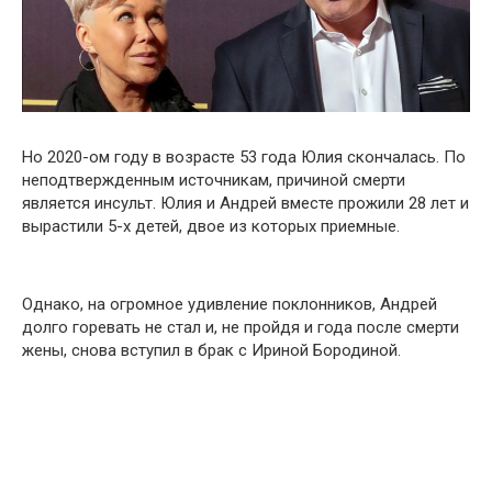
Но 2020-ом году в возрасте 53 года Юлия скончалась. По
неподтвержденным источникам, причиной смерти
является инсульт. Юлия и Андрей вместе прожили 28 лет и
вырастили 5-х детей, двое из которых приемные.
Однако, на огромное удивление поклонников, Андрей
долго горевать не стал и, не пройдя и года после смерти
жены, снова вступил в брак с Ириной Бородиной.