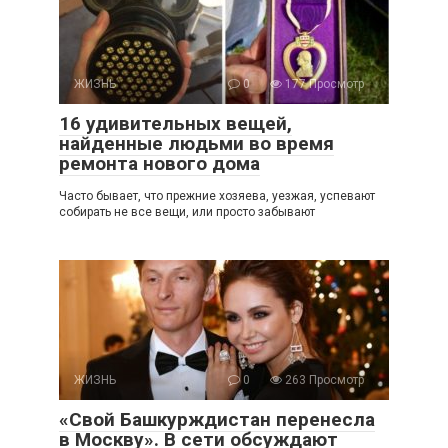
ЖИЗНЬ
0
177 Просмотр
16 удивительных вещей,
найденные людьми во время
ремонта нового дома
Часто бывает, что прежние хозяева, уезжая, успевают
собирать не все вещи, или просто забывают
ЖИЗНЬ
0
263 Просмотр
«Свой Башкурждистан перенесла
в Москву». В сети обсуждают