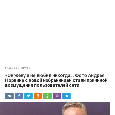
Главная
»
ЖИЗНЬ
«Он жену и не любил никогда». Фото Андрея
Норкина с новой избранницей стали причиной
возмущения пользователей сети