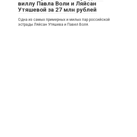
виллу Павла Воли и Ляйсан
Утяшевой за 27 млн рублей
Одна из самых примерных и милых пар российской
эстрады Ляйсан Утяшева и Павел Воля.