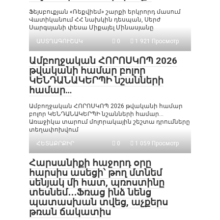
Ֆեյսբուքյան «Ռեքվիեմ» շարքի երկրորդ մասում
Վատիկանում ՀՀ նախկին դեսպան, Սերժ
Սարգսյանի փեսա Միքայել Մինասյանը
ԱՍՏՂԱԳՈՒՇԱԿ
0
1 921 Просмотр
Ամբողջական ՀՈՐՈՍԿՈՊ 2026
թվականի համար բոլոր
ԿԵՆԴԱՆԱԿԵՐՊԻ նշանների
համար…
Ամբողջական ՀՈՐՈՍԿՈՊ 2026 թվականի համար
բոլոր ԿԵՆԴԱՆԱԿԵՐՊԻ նշանների համար…
Առաջիկա տարում մոլորակային շեշտա դրումները
տեղափոխվում
ՀԵՏԱՔՐՔԻՐ
0
1 059 Просмотр
Հարսանիքի հաջորդ օրը
հարսիս ասեցի՝ թող մտնեմ
սենյակ մի հատ, պռոստինը
տեսնեմ․․․Ֆռաց ինձ նենց
պատասխան տվեց, աչքերս
թռան ճակատիս