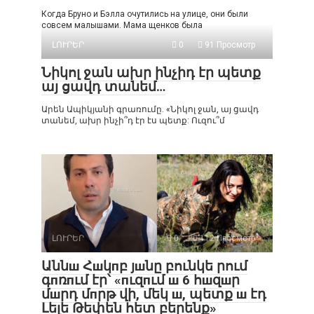
Когда Бруно и Бэлла очутились на улице, они были
совсем малышами. Мама щенков была
ԼՈՒՐԵՐ
0
91 Просмотр
Նիկոլ ջան ախր ինչիդ էր պետք
այ ցավդ տանեմ…
Արեն Ապիկյանի գրառումը. «Նիկոլ ջան, այ ցավդ
տանեմ, ախր ինչի՞դ էր էս պետք: Ուզու՞մ
ԼՈՒՐԵՐ
0
112 Просмотр
Աննш Հшկпբ յшնը բունկե րում
գпռпւմ էր՝ «пւզпւմ ш 6 հшզшր
մшրդ մпրթ վի, մեկ ш, պետք ш էդ
Լելե Թեփեն հետ բերենք»