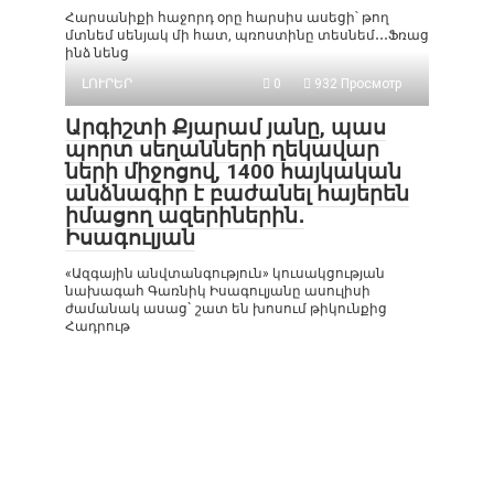
Հարսանիքի հաջորդ օրը հարսիս ասեցի՝ թող
մտնեմ սենյակ մի հատ, պռոստինը տեսնեմ․․․Ֆռաց
ինձ նենց
ԼՈՒՐԵՐ
0
932 Просмотр
Արգիշտի Քյարամ յանը, պաս
պորտ սեղանների ղեկավար
ների միջոցով, 1400 հայկական
անձնագիր է բաժանել հայերեն
իմացող ազերիներին․
Իսագուլյան
«Ազգային անվտանգություն» կուսակցության
նախագահ Գառնիկ Իսագուլյանը ասուլիսի
ժամանակ ասաց` շատ են խոսում թիկունքից
Հադրութ