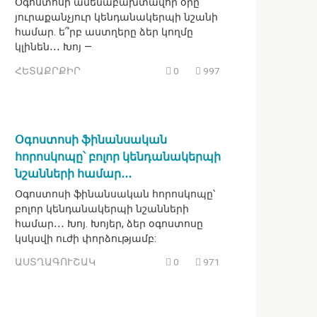
Օգոստոսի ամենաբախտավոր օրը`
յուրաքանչյուր կենդանակերպի նշանի
համար. ե՞րբ աստղերը ձեր կողմը
կլինեն․․․ Խոյ —
ՀԵՏԱՔՐՔԻՐ
0
997
Օգոստոսի ֆինանսական
հորոսկոպը՝ բոլոր կենդանակերպի
նշանների համար․․․
Օգոստոսի ֆինանսական հորոսկոպը՝
բոլոր կենդանակերպի նշանների
համար․․․ Խոյ. Խոյեր, ձեր օգոստոսը
կսկսվի ուժի փորձությամբ:
ԱՍՏՂԱԳՈՒՇԱԿ
0
971