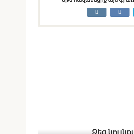
Եթե հավանեցիք այս գրառո
Ձեզ նույն