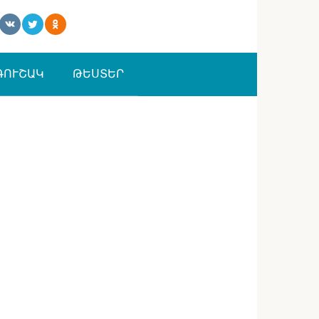
ԳՈՒՇԱԿ
ԹԵՍՏԵՐ