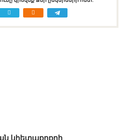
ւմը կիսվեք Ձեր ընկերների հետ.
քան կհետաքրքրի