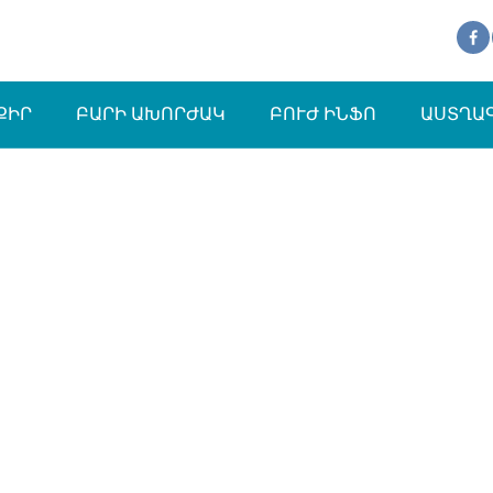
ՔԻՐ
ԲԱՐԻ ԱԽՈՐԺԱԿ
ԲՈՒԺ ԻՆՖՈ
ԱՍՏՂԱ