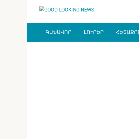
Перейти
к
контенту
ԳԼԽԱՎՈՐ
ԼՈՒՐԵՐ
ՀԵՏԱՔՐ