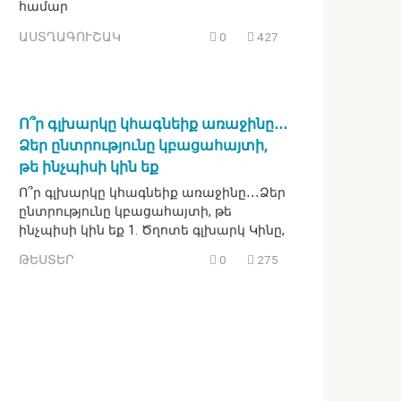
համար
ԱՍՏՂԱԳՈՒՇԱԿ
0
427
Ո՞ր գլխարկը կհագնեիք առաջինը․․․
Ձեր ընտրությունը կբացահայտի,
թե ինչպիսի կին եք
Ո՞ր գլխարկը կհագնեիք առաջինը․․․Ձեր
ընտրությունը կբացահայտի, թե
ինչպիսի կին եք 1. Ծղոտե գլխարկ Կինը,
ԹԵՍՏԵՐ
0
275