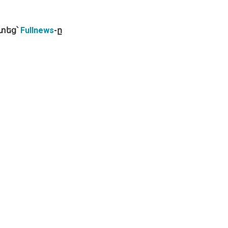
տեց՝
Fullnews
-ը