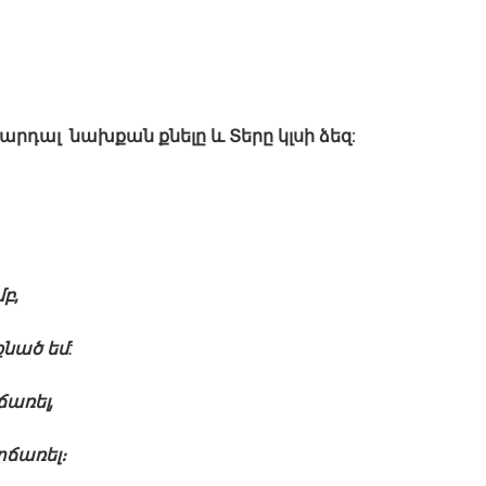
կարդալ նախքան քնելը և Տերը կլսի ձեզ:
բ,
քնած եմ:
ճառել,
տճառել։