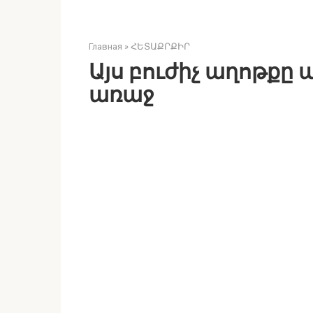
Главная
»
ՀԵՏԱՔՐՔԻՐ
Այս բուժիչ աղոթքը պ
առաջ