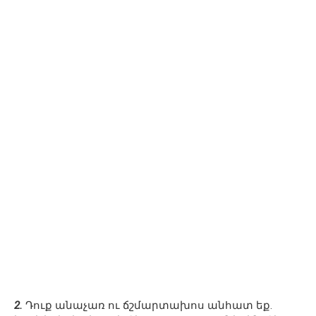
2.
Դուք անաչառ ու ճշմարտախոս անհատ եք.