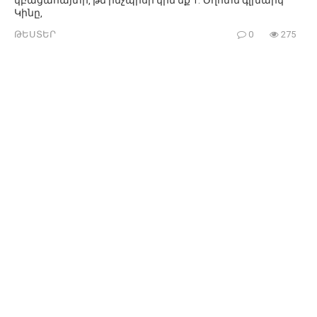
Կինը,
ԹԵՍՏԵՐ
0
275