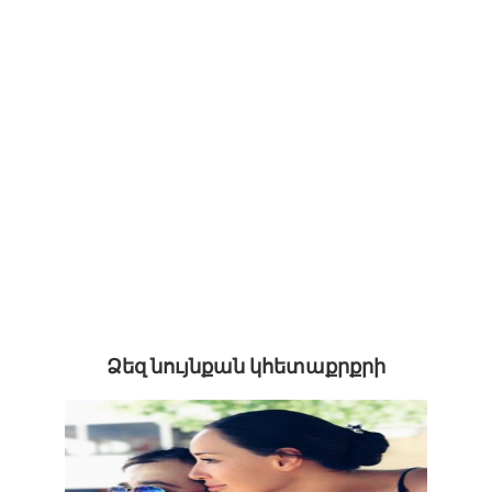
Ձեզ նույնքան կհետաքրքրի