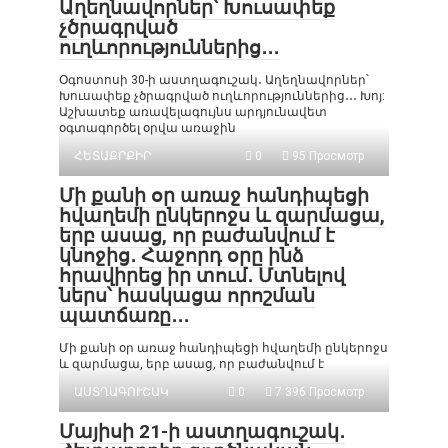
Աղեղնավորներ՝ Խուսափեք
չծրագրված
ուղևորություններից․․․
Օգոստոսի 30-ի աստղագուշակ․ Աղեղնավորներ՝
Խուսափեք չծրագրված ուղևորություններից․․․ Խոյ:
Աշխատեք առավելագույնս արդյունավետ
օգտագործել օրվա առաջին
ՀԵՏԱՔՐՔԻՐ
0
95 Просмотр
Մի քանի օր առաջ հանդիպեցի
հվաղեմի ընկերոջս և զարմացա,
երբ ասաց, որ բաժանվում է
կնոջից․ Հաջորդ օրը ինձ
հրավիրեց իր տում․ Մտնելով
ներս՝ հասկացա որոշման
պատճառը․․․
Մի քանի օր առաջ հանդիպեցի հվաղեմի ընկերոջս
և զարմացա, երբ ասաց, որ բաժանվում է
ԱՍՏՂԱԳՈՒՇԱԿ
0
7 396 Просмотр
Մայիսի 21-ի աստղագուշակ․