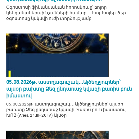
Օգոստոսի ֆինանսական հորոսկոպը՝ բոլոր
կենդանակերպի նշանների համար․․․ Խոյ. Խոյեր, ձեր
օգոստոսը կսկսվի ուժի փորձությամբ:
05․08․2026թ․ աստղագուշակ․․․Այծեղջյուրներ՝
այսօր բախտը Ձեզ ընդառաջ կվազի բառիս բուն
իմաստով
05․08․2026թ․ աստղագուշակ․․․Այծեղջյուրներ՝ այսօր
բախտը Ձեզ ընդառաջ կվազի բառիս բուն իմաստով
ԽՈՅ (Aries, 21.III–20.IV) Այսօր