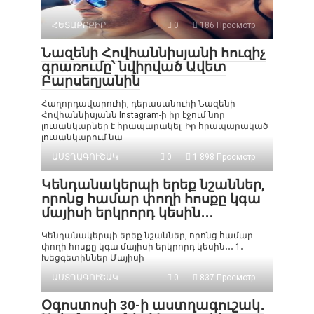
ՀԵՏԱՔՐՔԻՐ
0
186 Просмотр
Նազենի Հովհաննիսյանի հուզիչ
գրառումը՝ նվիրված Ավետ
Բարսեղյանին
Հաղորդավարուհի, դերասանուհի Նազենի
Հովհաննիսյանն Instagram-ի իր էջում նոր
լուսանկարներ է հրապարակել: Իր հրապարակած
լուսանկարում նա
ԱՍՏՂԱԳՈՒՇԱԿ
0
1 898 Просмотр
Կենդանակերպի երեք նշաններ,
որոնց համար փողի հոսքը կգա
մայիսի երկրորդ կեսին․․․
Կենդանակերպի երեք նշաններ, որոնց համար
փողի հոսքը կգա մայիսի երկրորդ կեսին․․․ 1․
Խեցգետիններ Մայիսի
ԱՍՏՂԱԳՈՒՇԱԿ
0
837 Просмотр
Օգոստոսի 30-ի աստղագուշակ․