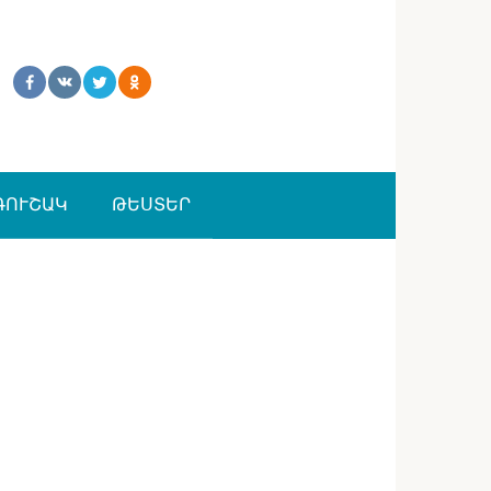
ԳՈՒՇԱԿ
ԹԵՍՏԵՐ