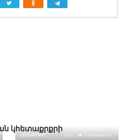
քան կհետաքրքրի
ՀԵՏԱՔՐՔԻՐ
0
119 Просмотр