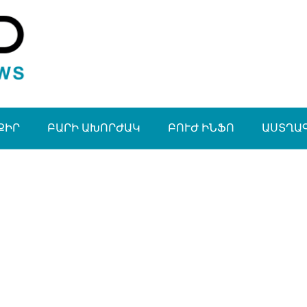
ՔԻՐ
ԲԱՐԻ ԱԽՈՐԺԱԿ
ԲՈՒԺ ԻՆՖՈ
ԱՍՏՂԱ