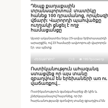
Դեպք քաղաքային
տրանսպորտում: տատիկը
հանեց 100 դրամանոց, որպեսզ
վճարի: Վարորդի պահվածքը
ուղղակի ցնցել է ողջ
համացանցը
Այսօր ականատես եղա 25-ամյա երիտասարդի
արարքին, ով 23 համարի ավտոբուսի վարորդն
էր. սա պետք
ՀԵՏԱՔՐՔԻՐ
0
195 Просмотр
Ոստիկանություն ահազանգ
ստացվեց որ այս տանը
զբաղվում են երեխաների առ ու
վաճառքով…
Ոստիկանություն զանգահարեց մի կին և
չներկայանալով հայտնեց, որ իր
հարևանությամբ գտնվող տանը զբաղվում են