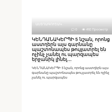
ԱՍՏՂԱԳՈՒՇԱԿ
0
492 Просмотр
ԿԵՆԴԱՆԱԿԵՐՊԻ 5 նշան, որոնց
աստղերն այս գարնանը
պաշտոնապես թույլատրել են
ոչինչ չանել ու պարզապես
երջանիկ լինել․․․
ԿԵՆԴԱՆԱԿԵՐՊԻ 5 նշան, որոնց աստղերն այս
գարնանը պաշտոնապես թույլատրել են ոչինչ
չանել ու պարզապես