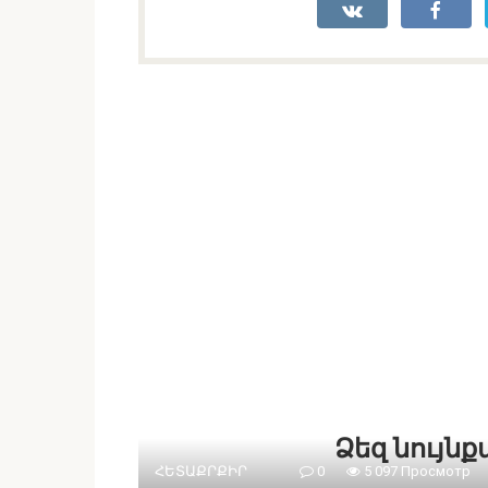
Ձեզ նույն
ՀԵՏԱՔՐՔԻՐ
0
5 097 Просмотр