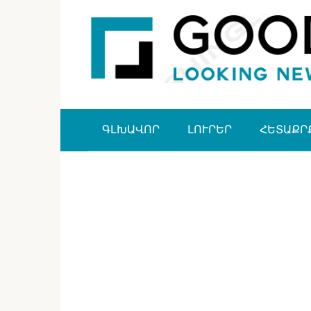
Перейти
к
контенту
ԳԼԽԱՎՈՐ
ԼՈՒՐԵՐ
ՀԵՏԱՔՐ