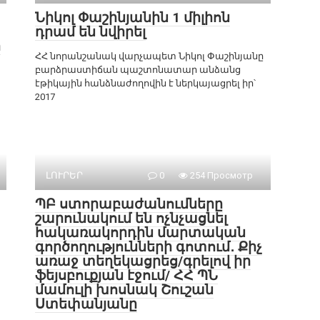
Նիկոլ Փաշինյանին 1 միլիոն
դրամ են նվիրել
ի
ՀՀ նորանշանակ վարչապետ Նիկոլ Փաշինյանը
բարձրաստիճան պաշտոնատար անձանց
էթիկային հանձնաժողովին է ներկայացրել իր՝
2017
ԼՈՒՐԵՐ
0
254 Просмотр
ՊԲ ստորաբաժանումները
շարունակում են ոչնչացնել
հակառակորդին մարտական
գործողությունների գոտում․ Քիչ
առաջ տեղեկացրեց/գրելով իր
ֆեյսբուքյան էջում/ ՀՀ ՊՆ
մամուլի խոսնակ Շուշան
Ստեփանյանը