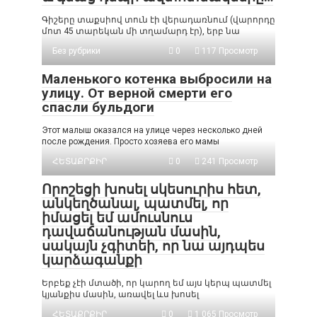
Գիշերը տաքսիով տուն էի վերադառնում (վարորդը
մոտ 45 տարեկան մի տղամարդ էր), երբ նա
Без рубрики
0
117 Просмотр
Маленького котенка выбросили на
улицу. От верной смерти его
спасли бульдоги
Этот малыш оказался на улице через несколько дней
после рождения. Просто хозяева его мамы
ՀԵՏԱՔՐՔԻՐ
0
241 Просмотр
Որոշեցի խոսել սկեսուրիս հետ,
անկեղծանալ, պատմել, որ
իմացել եմ ամուսնուս
դավաճանության մասին,
սակայն չգիտեի, որ նա այդպես
կարձագանքի
Երբեք չէի մտածի, որ կարող եմ այս կերպ պատմել
կյանքիս մասին, առավել ևս խոսել
ՀԵՏԱՔՐՔԻՐ
0
1 065 Просмотр