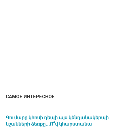
САМОЕ ИНТЕРЕСНОЕ
Գումարը կհոսի դեպի այս կենդանակերպի
նշանների ձեռքը․․․Ո՞վ կհարստանա