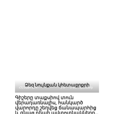
Ձեզ նույնքան կհետաքրքրի
ՀԵՏԱՔՐՔԻՐ
0
337 Просмотр
Գիշերը տաքսիով տուն
վերադառնալիս, հանկարծ
վարորդը շեղվեց ճանապարհից
և գնաց դեպի ավտոտնակները…