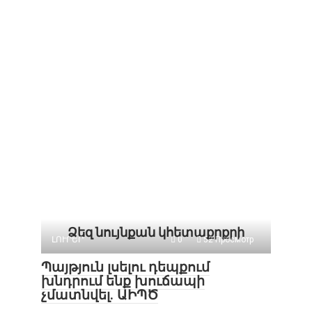
Ձեզ նույնքան կհետաքրքրի
ԼՈՒՐԵՐ
0
52 Просмотр
Պայթյուն լսելու դեպքում
խնդրում ենք խուճապի
չմատնվել. ԱԻՊԾ