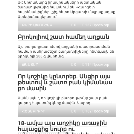
ԱՀ Արտակարգ իրավիճակների պետական
ծառայությունից հայտնում են. «Հարգելի
հայրենակիցներ, քիչ հետո Արցախի մայրաքաղաք
Ստեփանակերտում
ԲԱՐԻ ԱԽՈՐԺԱԿ
0
287 Просмотр
Բրոկոլիով շատ համեղ աղցան
Այս բաղադրատոմսով աղցանի պատրաստման
համար անհրաժեշտ բաղադրիչները հետևյալն են ՝
բրոկկոլի 200 գ վարունգ
ԹԵՍՏԵՐ
0
114 Просмотр
Որ կոշիկը կընտրեք. Անցիր այս
թեստով և շատռ բան կիմանաս
քո մասին
Բանն այն է, որ կոշիկի ընտրությունը շատ բան
կարող է պատմել կնոջ մասին: Կարող
ՀԵՏԱՔՐՔԻՐ
0
102 Просмотр
18-ամյա այս աղջիկը առաջին
հայացքից նուրբ ու