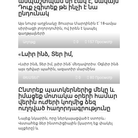
անպաշտպան մի էակ է, սակայն
Դուք չգիտեք թե ինչի է նա
ընդունակ
Այս նուրբ աղջնակը Յուսրա Մարդինին է՝ 18-ամյա
սիրիացի լողորդուհին, ով իրեն է կապել
գաղթյալների
Աղոթք
0
157 Просмотр
«Լսիր ինձ, Տեր իմ,
«Լսիր ինձ, Տեր իմ, լսիր ինձ՝ մեղավորիս: Օգնիր ինձ
այս դժվար պահին, ազատիր մարմինս
ԹԵՍՏԵՐ
0
80 Просмотр
Ընտրեք պատկերներից մեկը և
իմացեք մոտակա օրերի համար
վերին ուժերի կողմից ձեզ
ուղղված հաղորդագրությունը
Նայեք նկարին, որը ներկայացված է ստորև։
Վստահեք ձեր ինտուիցիային (կարող եք փակել
աչքերը) և