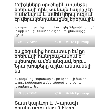
Բժիշկները որոշեցին չտանջել
երեխայի դին, սակայն հայրը չէր
հանձնվում և ամեն կերպ ուզում
էր վերակենդանացնել երեխային
Այս պատմությունը տեղի է ունեցել Ուկրաինայում, 5
տարի առաջ: Ամանորի գիշերն էր, ընտանիքը
նշում
ՀԵՏԱՔՐՔԻՐ
0
154 Просмотр
ես քեզանից հոգատար եմ քո
երեխայի հանդեպ,-ասում է
սկեսուրս ամեն անգամ, երբ․․․
Նրա խոսքերը այլևս անտանելի
են
ես քեզանից հոգատար եմ քո երեխայի հանդեպ,-
ասում է սկեսուրս ամեն անգամ, երբ․․․Նրա
խոսքերը այլևս
ՀԵՏԱՔՐՔԻՐ
0
342 Просмотр
Շատ կարևոր է․․․Կարագի
որակը ստուգելու 3 հեշտ