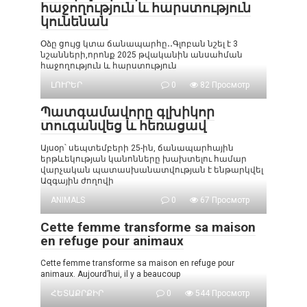
հաջողություն և հարստություն
կունենան
Օձը ցույց կտա ճանապարհը․․Գլոբան նշել է 3
նշանների,որոնք 2025 թվականին անսահման
հաջողություն և հարստություն
ԼՈՒՐԵՐ
0
82 Просмотр
Պատգամավորը գլխիկոր
տուգանվեց և հեռացավ
Այսօր՝ սեպտեմբերի 25-ին, ճանապարհային
երթևեկության կանոնները խախտելու համար
վարչական պատասխանատվության է ենթարկվել
Ազգային ժողովի
ANIMALS
0
67 Просмотр
Cette femme transforme sa maison
en refuge pour animaux
Cette femme transforme sa maison en refuge pour
animaux. Aujourd’hui, il y a beaucoup
ՀԵՏԱՔՐՔԻՐ
0
544 Просмотр