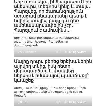
Երբ տուն եկա, ինձ սպասում էին
սկեսուրս, տեգորս կինը և տալս․
Պարզվեց, որ ժառանգություն
ստացավ բնակարանը պետք է
նվիրել տալիս, բայց դա դեռ
ամենասարսափելին չէր․
Պարզվում է ամուսինս․․․
Երբ տուն եկա, ինձ սպասում էին սկեսուրս,
տեգորս կինը և տալս․ Պարզվեց, որ
ժառանգություն
ՀԵՏԱՔՐՔԻՐ
0
105 Просмотр
Մայրը դուրս բերեց երեխաներին
այրվող տնից, իսկ հետո
վերադարձավ և փակվեց
ներսում. իմանալով պատճառը՝
կապշեք
Անժելա անունով կինը և նրա երեք երեխաներն
այդ օրը սովորականի պես պառկեցին քնելու:
Սակայն
ԼՈՒՐԵՐ
0
184 Просмотр