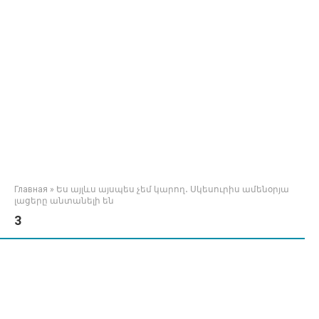
Главная
»
Ես այլևս այսպես չեմ կարող․ Սկեսուրիս ամենօրյա
լացերը անտանելի են
3