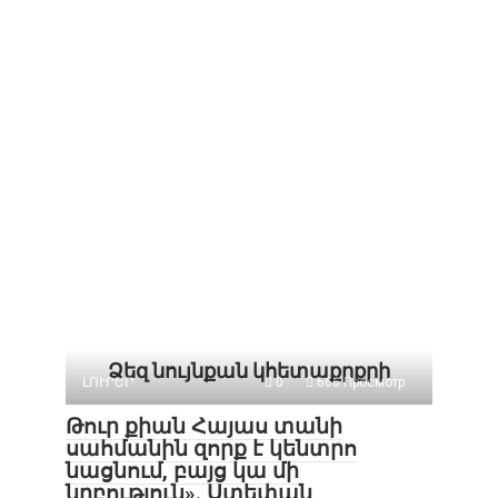
Ձեզ նույնքան կհետաքրքրի
ԼՈՒՐԵՐ
0
666 Просмотр
Թուր քիան Հայաս տանի
սահմանին զորք է կենտրո
նացնում, բայց կա մի
նրբություն». Ստեփան