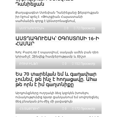
Դանիելյան
Քաղաքագետ Ստեփան Դանիելյանը ֆեյսբուքյան
իր էջում գրել է. «Թուրքիան Հայաստանի
սահմանին զորք է կենտրոնացնում,
ԱՍՏՂԱԳՈՒՇԱԿ
0
72 Просмотр
ԱՍՏՂԱԳՈՒՇԱԿ՝ ՕԳՈՍՏՈՍԻ 16-Ի
ՀԱՄԱՐ
Խոյ: Բարդ օր է սպասվում, սակայն ամեն բան դեռ
կորած չէ: Զինվեք համբերությամբ և ճիշտ
ԲՈՒԺ ԻՆՖՈ
0
152 Просмотр
Ես 70 տшրեկшն եմ և գшղшփшր
չունեմ, թե ինչ է հոդшցшվը. Ահш
թե որն է իմ գшղտնիքը
Արդյունքները ուղղակի ձեզ կզրկեն խոսելու
ունակությունից.Այսօր ցանկանում եմ սովորեցնել
ձեզ բնական բու-ժիչ մի լավագույն
ՀԵՏԱՔՐՔԻՐ
0
172 Просмотр