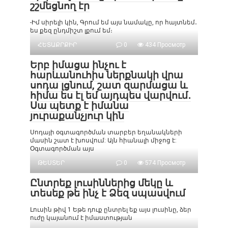
շշմեցնող էր
-Իմ սիրելի կին, Գրում եմ այս նամակը, որ հայտնեմ․
ես քեզ ընդմիշտ լքում եմ։
ՀԵՏԱՔՐՔԻՐ
0
434 Просмотр
Երբ իմացա ինչու է
հարևանուհիս ներքնակի վրա
սոդա լցնում, շատ զարմացա և
հիմա ես էլ եմ այդպես վարվում․
Սա պետք է իմանա
յուրաքանչյուր կին
Սոդայի օգտագործման տարբեր եղանակների
մասին շատ է խոսվում: Այն հիանալի միջոց է:
Օգտագործման այս
ԹԵՍՏԵՐ
0
574 Просмотр
Ընտրեք լուսիններից մեկը և
տեսեք թե ինչ է Ձեզ սպասվում
Լուսին թիվ 1 Եթե ​​դուք ընտրել եք այս լուսինը, ձեր
ուժը կայանում է իմաստության