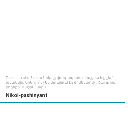
Главная
»
«Էս 8 օր ա Նիկոլը վարչապետա, բայց ես հլը չեմ
պսակվել․ Նիկոլ ի՞նչ ես մտածում էդ մոմենտով»․ Հայուհու
բողոքը՝ Փաշինյանին
Nikol-pashinyan1