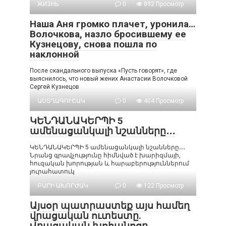
ЖИЗНЬ
0
892 Просмотр
Наша Аня громко плачет, уронила…
Волочкова, назло бросившему ее
Кузнецову, снова пошла по
наклонной
После скандального выпуска «Пусть говорят», где
выяснилось, что новый жених Анастасии Волочковой
Сергей Кузнецов
ԱՍՏՂԱԳՈՒՇԱԿ
0
404 Просмотр
ԿԵՆԴԱՆԱԿԵՐՊԻ 5
ամենացանկալի նշանները․․․
ԿԵՆԴԱՆԱԿԵՐՊԻ 5 ամենացանկալի նշանները․․․
Նրանց գրավչությունը հիմնված է խարիզմայի,
հուզական խորության և հարաբերություններում
յուրահատուկ
ԲԱՐԻ ԱԽՈՐԺԱԿ
0
122 Просмотр
Այսօր պատրաստեք այս համեղ
վրացական ուտեստը.
Վրացական խոհանոցը