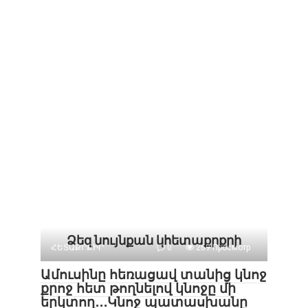
Ձեզ նույնքան կհետաքրքրի
ՀԵՏԱՔՐՔԻՐ
0
269 Просмотр
Ամուսինը հեռացավ տանից կնոջ
քրոջ հետ թողնելով կնոջը մի
երկտող․․․Կնոջ պատասխանը