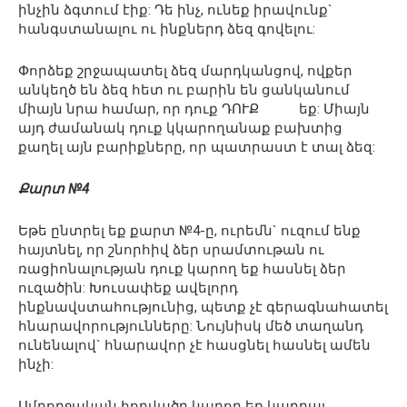
ինչին ձգտում էիք: Դե ինչ, ունեք իրավունք`
հանգստանալու ու ինքներդ ձեզ գովելու:
Փորձեք շրջապատել ձեզ մարդկանցով, ովքեր
անկեղծ են ձեզ հետ ու բարին են ցանկանում
միայն նրա համար, որ դուք ԴՈՒՔ եք: Միայն
այդ ժամանակ դուք կկարողանաք բախտից
քաղել այն բարիքները, որ պատրաստ է տալ ձեզ:
Քարտ №4
Եթե ընտրել եք քարտ №4-ը, ուրեմն` ուզում ենք
հայտնել, որ շնորհիվ ձեր սրամտութան ու
ռացիոնալության դուք կարող եք հասնել ձեր
ուզածին: Խուսափեք ավելորդ
ինքնավստահությունից, պետք չէ գերագնահատել
հնարավորությունները: Նույնիսկ մեծ տաղանդ
ունենալով` հնարավոր չէ հասցնել հասնել ամեն
ինչի:
Ամբողջական հոդվածը կարող եք կարդալ