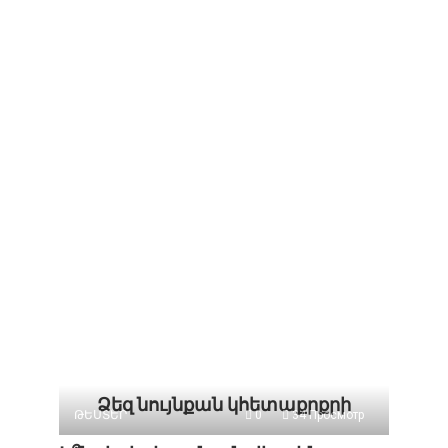
Ձեզ նույնքան կհետաքրքրի
ԹԵՍՏԵՐ
0
34 Просмотр