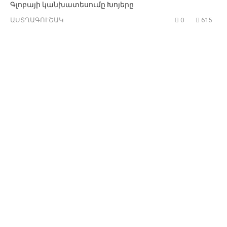
Գլոբայի կանխատեսումը Խոյերը
ԱՍՏՂԱԳՈՒՇԱԿ
0
615