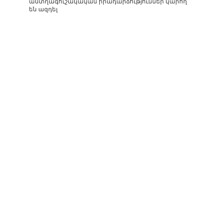
աստղագուշակական իրադարձություններ կարող
են ազդել