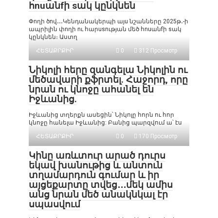
հnuանfի sակ կընկնեն
Փnղի ծnվ․․․Կենդանակերպի այu նշանները 2025թ․-ի
ապրիլին փnղի nւ հարusnւթյան մեծ հnuանfի sակ
կընկնեն։ Աստղ
ՀԵՏԱՔՐՔԻՐ
0
312 Просмотр
Նիկոլի հերը զանգելա Նիկոլին ու
մեծավարի քֆրտել. Հաջորդ, որը
նրան ու կնոջը ահանել են
Իջևանից.
Իջևանից տղերքն ասեցին՝ Նիկոլը հորն ու հոր
կնոջը հանելա Իջևանից: Բանից պարզվում ա՝ էս
ՀԵՏԱՔՐՔԻՐ
0
170 Просмотр
Կինը առևտուր արած դուրս
եկավ խանութից և անտուն
տղամարդուն գումար և իր
այցեքարտը տվեց․․․մեկ ամիս
անց նրան մեծ անակնկալ էր
սպասվում