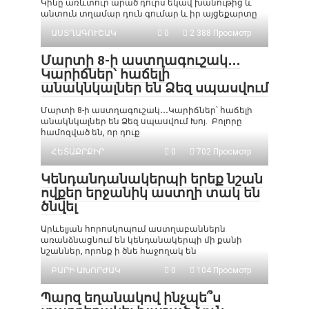
Կինը առևտուր արած դուրս եկավ խանութից և
անտուն տղամար դուն գումար և իր այցեքարտը
ԱՍՏՂԱԳՈՒՇԱԿ
0
2 388 Просмотр
Մարտի 8-ի աստղագուշակ․․․
Կարիճներ՝ հաճելի
անակնկալներ են Ձեզ սպասվում
Մարտի 8-ի աստղագուշակ․․․Կարիճներ՝ հաճելի
անակնկալներ են Ձեզ սպասվում Խոյ. Բոլորը
համոզված են, որ դուք
ՀԵՏԱՔՐՔԻՐ
0
702 Просмотр
Կենդանդանակերպի երեք նշան
ովքեր երջանիկ աստղի տակ են
ծնվել
Արևելյան հորոսկոպում աստղաբաններն
առանձնացնում են կենդանակերպի մի քանի
նշաններ, որոնք ի ծնե հաջողակ են
ԲԱՐԻ ԱԽՈՐԺԱԿ
0
104 Просмотр
Պարզ եղանակով ինչպե՞ս