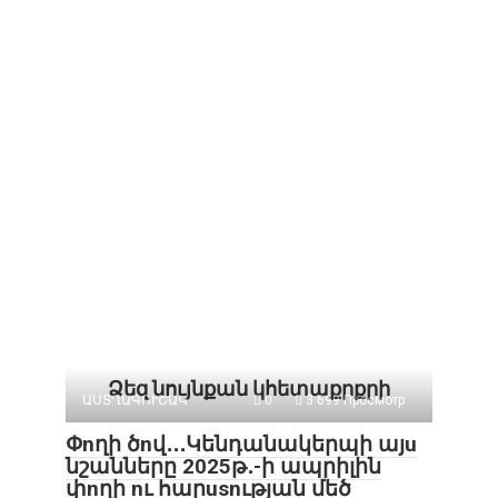
Ձեզ նույնքան կհետաքրքրի
ԱՍՏՂԱԳՈՒՇԱԿ
0
3 699 Просмотр
Փnղի ծnվ․․․Կենդանակերպի այu
նշանները 2025թ․-ի ապրիլին
փnղի nւ հարusnւթյան մեծ