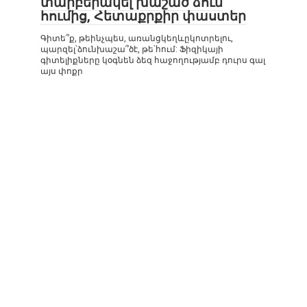
տարբերակել խաշած ձուն
հումից, Հետաքրքիր փաստեր
Գիտե՞ք, թեինչպես, առանցկեղևըկոտրելու,
պարզել՝ձունխաշա՞ծէ, թե՝հում: Ֆիզիկայի
գիտելիքները կօգնեն ձեզ հաջողությամբ դուրս գալ
այս փոքր