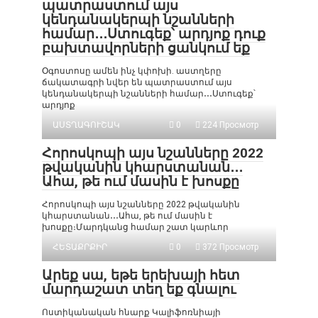
պատրաստում այս
կենդանակերպի նշանների
համար․․․Ստուգեք՝ արդյոք դուք
բախտավորների ցանկում եք
Օգոստոսը ամեն ինչ կփոխի. աստղերը
ճակատագրի նվեր են պատրաստում այս
կենդանակերպի նշանների համար․․․Ստուգեք՝
արդյոք
ԱՍՏՂԱԳՈՒՇԱԿ
0
224 Просмотр
Հորոսկոպի այս նշանները 2022
թվականին կհարստանան․․․
Ահա, թե ում մասին է խոսքը
Հորոսկոպի այս նշանները 2022 թվականին
կհարստանան․․․Ահա, թե ում մասին է
խոսքը։Մարդկանց համար շատ կարևոր
ՀԵՏԱՔՐՔԻՐ
0
372 Просмотр
Արեք սա, եթե երեխայի հետ
մարդաշատ տեղ եք գնալու
Ոստիկանական հնարք Կալիֆոռնիայի