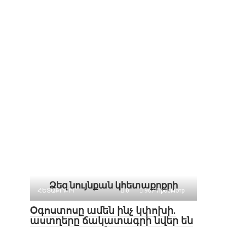
Ձեզ նույնքան կհետաքրքրի
ՀԵՏԱՔՐՔԻՐ
0
967 Просмотр
Օգոստոսը ամեն ինչ կփոխի.
աստղերը ճակատագրի նվեր են