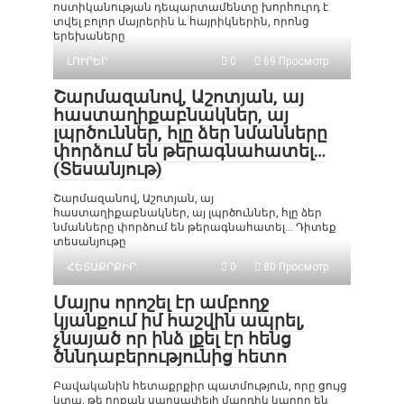
ոստիկանության դեպարտամենտը խորհուրդ է
տվել բոլոր մայրերին և հայրիկներին, որոնց
երեխաները
ԼՈՒՐԵՐ
0
69 Просмотр
Շարմազանով, Աշոտյան, այ
հաստաղիքաբնակներ, այ
լպրծուններ, հլը ձեր նմանները
փորձում են թերագնահատել…
(Տեսանյութ)
Շարմազանով, Աշոտյան, այ
հաստաղիքաբնակներ, այ լպրծուններ, հլը ձեր
նմանները փորձում են թերագնահատել… Դիտեք
տեսանյութը
ՀԵՏԱՔՐՔԻՐ
0
80 Просмотр
Մայրս որոշել էր ամբողջ
կյանքում իմ հաշվին ապրել,
չնայած որ ինձ լքել էր հենց
ծննդաբերությունից հետո
Բավականին հետաքրքիր պատմություն, որը ցույց
կտա, թե որքան սարսափելի մարդիկ կարող են