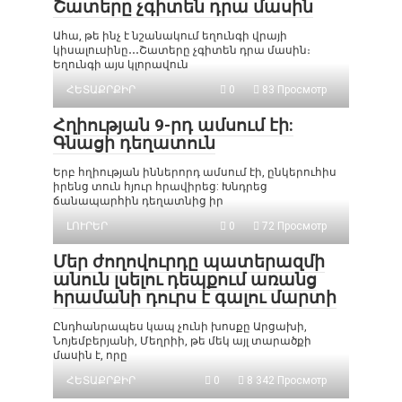
Շատերը չգիտեն դրա մասին
Ահա, թե ինչ է նշանակում եղունգի վրայի
կիսալուսինը․․․Շատերը չգիտեն դրա մասին։
Եղունգի այս կլորավուն
ՀԵՏԱՔՐՔԻՐ
0
83 Просмотр
Հղիության 9-րդ ամսում էի:
Գնացի դեղատուն
Երբ հղիության իններորդ ամսում էի, ընկերուհիս
իրենց տուն հյուր հրավիրեց: Խնդրեց
ճանապարհին դեղատնից իր
ԼՈՒՐԵՐ
0
72 Просмотр
Մեր ժողովուրդը պատերազմի
անուն լսելու դեպքում առանց
հրամանի դուրս է գալու մարտի
Ընդհանրապես կապ չունի խոսքը Արցախի,
Նոյեմբերյանի, Մեղրիի, թե մեկ այլ տարածքի
մասին է, որը
ՀԵՏԱՔՐՔԻՐ
0
8 342 Просмотр