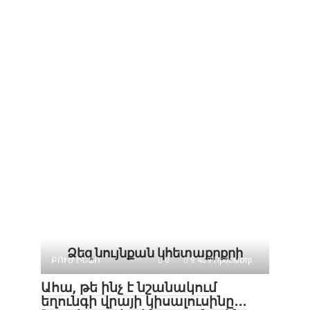
Ձեզ նույնքան կհետաքրքրի
ԲՈՒԺ ԻՆՖՈ
0
9 409 Просмотр
Ահա, թե ինչ է նշանակում
եղունգի վրայի կիսալուսինը․․․