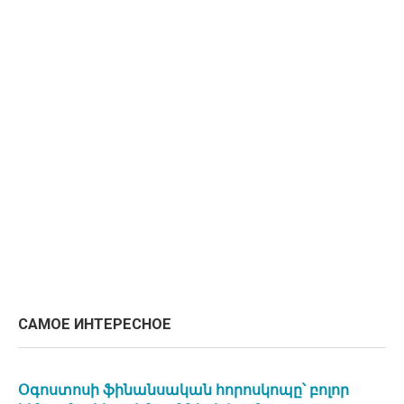
САМОЕ ИНТЕРЕСНОЕ
Օգոստոսի ֆինանսական հորոսկոպը՝ բոլոր