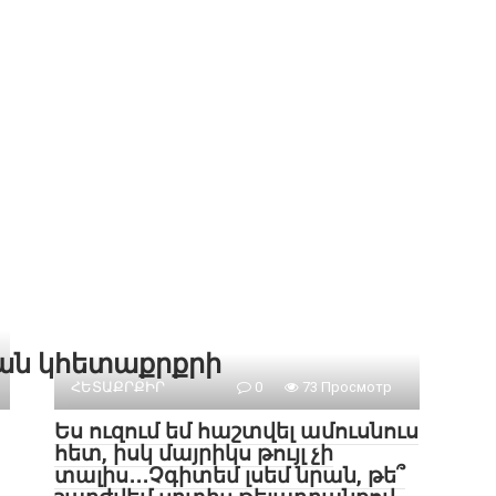
քան կհետաքրքրի
ՀԵՏԱՔՐՔԻՐ
0
73 Просмотр
Ես ուզում եմ հաշտվել ամուսնուս
հետ, իսկ մայրիկս թույլ չի
տալիս․․․Չգիտեմ լսեմ նրան, թե՞