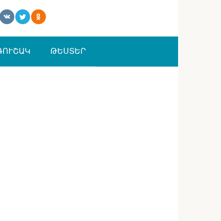
ԳՈՒՇԱԿ
ԹԵՍՏԵՐ