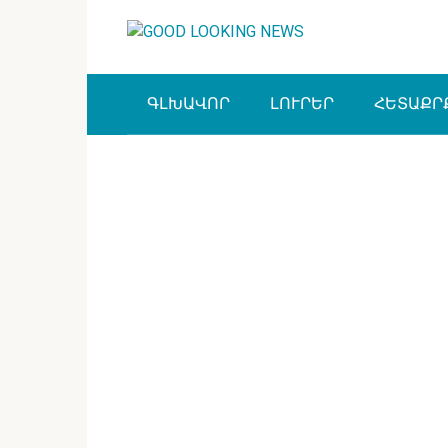
Перейти
к
контенту
ԳԼԽԱՎՈՐ
ԼՈՒՐԵՐ
ՀԵՏԱՔՐ