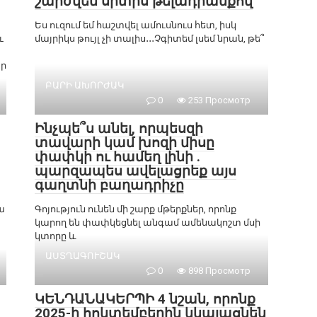
շարժվեմ սրտիս թելադրանքով
Ես ուզում եմ հաշտվել ամուսնուս հետ, իսկ
ւ
մայրիկս թույլ չի տալիս․․․Չգիտեմ լսեմ նրան, թե՞
ար
ԲԱՐԻ ԱԽՈՐԺԱԿ
0
253 Просмотр
Ինչպե՞ս անել, որպեսզի
տավարի կամ խոզի միսը
փափկի ու համեղ լինի .
պարզապես ավելացրեք այս
գաղտնի բաղադրիչը
ա
Գոյություն ունեն մի շարք մթերքներ, որոնք
կարող են փափկեցնել անգամ ամենակոշտ մսի
կտորը և
ԱՍՏՂԱԳՈՒՇԱԿ
0
898 Просмотр
ԿԵՆԴԱՆԱԿԵՐՊԻ 4 նշան, որոնք
2025-ի հոկտեմբերին կկայացնեն