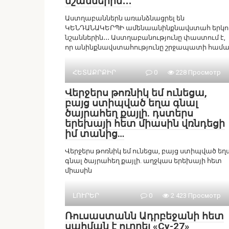
նշաններին․․․
Աստղաբաններն առանձնացրել են
ԿԵՆԴԱՆԱԿԵՐՊԻ ամենաանինքնավստահ երկո
նշաններին․․․ Աստղաբանությունը փաստում է,
որ անինքնավստահությունը շրջապատի համ
ՀԵՏԱՔՐՔԻՐ
0
228 Просмотр
Վերջերս թոռնիկ եմ ունեցա,
բայց ստիպված եղա գնալ
ծայրահեղ քայլի. դստերս
երեխայի հետ միասին վռնդեցի
իմ տանից…
Վերջերս թոռնիկ եմ ունեցա, բայց ստիպված եղ
գնալ ծայրահեղ քայլի. աղջկաս երեխայի հետ
միասին
ԼՈՒՐԵՐ
0
2 423 Просмотр
Ռուսաստանն Ադրբեջանի հետ
սահման է ուղղել «Су-27»