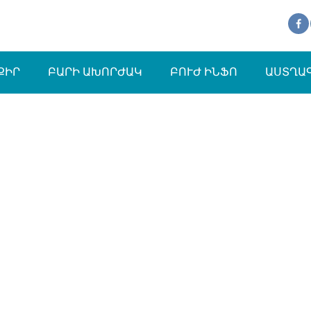
ՔԻՐ
ԲԱՐԻ ԱԽՈՐԺԱԿ
ԲՈՒԺ ԻՆՖՈ
ԱՍՏՂԱ