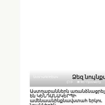
Ձեզ նույն
ԱՍՏՂԱԳՈՒՇԱԿ
0
837 Просмотр
Աստղաբաններն առանձնացրել
են ԿԵՆԴԱՆԱԿԵՐՊԻ
ամենաանինքնավստահ երկու