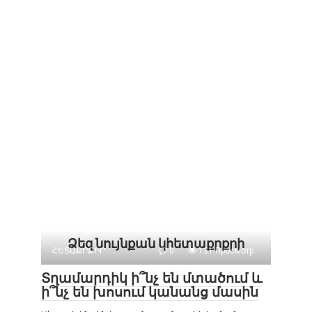
Ձեզ նույնքան կհետաքրքրի
ՀԵՏԱՔՐՔԻՐ
0
131 Просмотр
Տղամարդիկ ի՞նչ են մտածում և
ի՞նչ են խոսում կանանց մասին