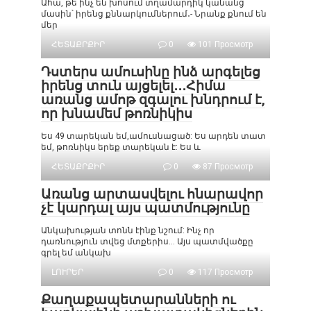
Ահա, թե ինչ են խոսում տղամարդիկ կանանց
մասին՝ իրենց քննարկումներում․- Նրանք քնում են
մեր
ՀԵՏԱՔՐՔԻՐ
0
101 Просмотр
Դստերս ամուսինը ինձ արգելեց
իրենց տուն այցելել․․․Հիմա
առանց ամոթ զգալու խնդրում է,
որ խնամեմ թոռնիկիս
Ես 49 տարեկան եմ,ամուսնացած: Ես արդեն տատ
եմ, թոռնիկս երեք տարեկան է: Ես և
ՀԵՏԱՔՐՔԻՐ
0
87 Просмотр
Առանց արտասվելու հնարավոր
չէ կարդալ այս պատմությունը
Անկախության տոնն էինք նշում: Ինչ որ
դառնություն տվեց մտքերիս… Այս պատմվածքը
գրել եմ անկախ
ԼՈՒՐԵՐ
0
117 Просмотр
Քաղաքապետարանների ու