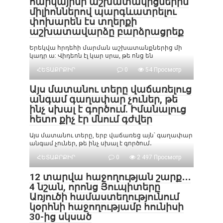
հարկայինի աշխատակիցներին
միլիոններով պարգևատրելու
փոխարեն էս տղերքի
աշխատավարձը բարձրացրեք
Երեկվա հրդեհի մարման աշխատանքներից մի
կադր ա: Վիդեոն էլ կար սրա, թե ոնց են
ՀԵՏԱՔՐՔԻՐ
0
54 Просмотр
Այս մատանու տերը վաճառելուց
անգամ գաղափար չուներ, թե
ինչ սխալ է գործում. Իմանալուց
հետո քիչ էր մնում գժվեր
Այս մատանու տերը, երբ վաճառեց այն՝ գաղափար
անգամ չուներ, թե ինչ սխալ է գործում․
ՀԵՏԱՔՐՔԻՐ
0
2 497 Просмотр
12 տարվա հաջողության շարք․․․
4 նշան, որոնց Յուպիտերը
Առյուծի համաստեղությունում
կօրհնի հաջողությամբ հունիսի
30-ից սկսած