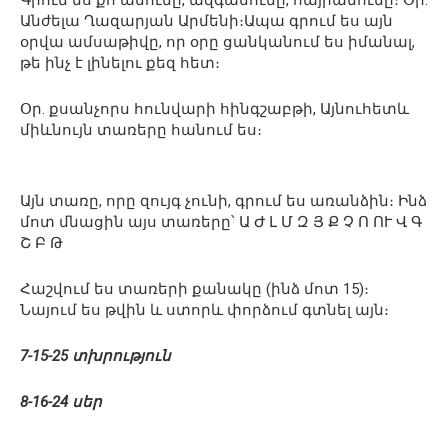
Գրում ես քո անունը, ազգանունը, հայրանունը։ Օր.
Անժելա Ղազարյան Արմենի։Ապա գրում ես այն
օրվա ամսաթիվը, որ օրը ցանկանում ես իմանալ,
թե ինչ է լինելու քեզ հետ։
Օր. քսանչորս հունվարի հինգշաբթի, Այնուհետև
միևնույն տառերը հանում ես։
Այն տառը, որը զույգ չունի, գրում ես առանձին։ Ինձ
մոտ մնացին այս տառերը՝ Ա Ժ Լ Մ Զ Յ Ք Չ Ո ՈՒ Վ Գ
Շ Բ Թ
Հաշվում ես տառերի քանակը (ինձ մոտ 15)։
Նայում ես թվին և ստորև փորձում գտնել այն։
7-15-25 տխրություն
8-16-24 սեր