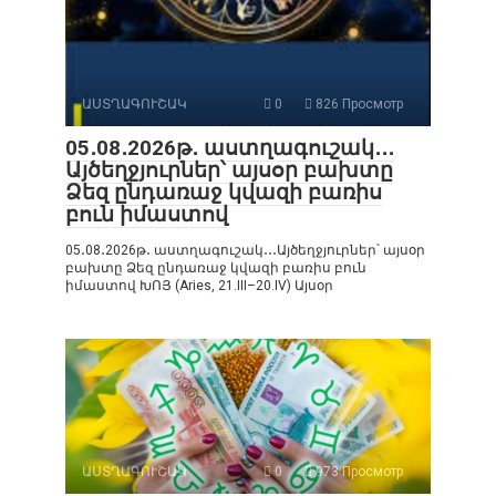
ԱՍՏՂԱԳՈՒՇԱԿ
0
826 Просмотр
05․08․2026թ․ աստղագուշակ․․․
Այծեղջյուրներ՝ այսօր բախտը
Ձեզ ընդառաջ կվազի բառիս
բուն իմաստով
05․08․2026թ․ աստղագուշակ․․․Այծեղջյուրներ՝ այսօր
բախտը Ձեզ ընդառաջ կվազի բառիս բուն
իմաստով ԽՈՅ (Aries, 21.III–20.IV) Այսօր
ԱՍՏՂԱԳՈՒՇԱԿ
0
973 Просмотр