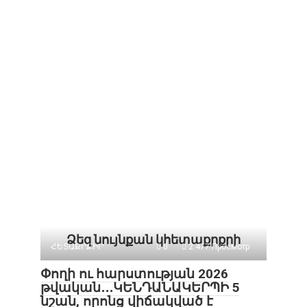
Ձեզ նույնքան կհետաքրքրի
ՀԵՏԱՔՐՔԻՐ
0
2 477 Просмотр
Փողի ու հարստության 2026
թվական․․․ԿԵՆԴԱՆԱԿԵՐՊԻ 5
նշան, որոնց վիճակված է