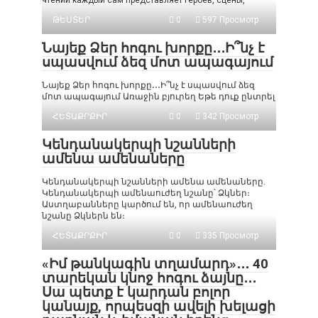
чтении каждый сам представляет героев, сцены,
ԹԵՍՏԵՐ
0
597 Просмотр
Նայեք Ձեր հոգու խորքը․․․Ի՞նչ է
սպասվում ձեզ մոտ ապագայում
Նայեք Ձեր հոգու խորքը․․․Ի՞նչ է սպասվում ձեզ
մոտ ապագայում Առաջին բյուրեղ Եթե դուք ընտրել
ՀԵՏԱՔՐՔԻՐ
0
342 Просмотр
Կենդանակերպի նշանների
ամենա ամենաները
Կենդանակերպի նշանների ամենա ամենաները.
Կենդանակերպի ամենաուժեղ նշանը՝ Ձկներ։
Աստղաբանները կարծում են, որ ամենաուժեղ
նշանը Ձկներն են։
ՀԵՏԱՔՐՔԻՐ
0
335 Просмотр
«Իմ թանկագին տղամարդ»․․․ 40
տարեկան կնոջ հոգու ձայնը․․․
Սա պետք է կարդան բոլոր
կանայք, որպեսզի ավելի խելացի