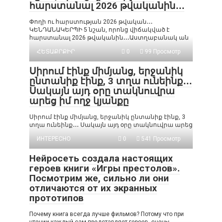
հարստանալ 2026 թվականին․․․
Փողի ու հարստության 2026 թվական․․․
ԿԵՆԴԱՆԱԿԵՐՊԻ 5 նշան, որոնց վիճակված է
հարստանալ 2026 թվականին․․․Աստղաբանակ ան
ՀԵՏԱՔՐՔԻՐ
0
99 Просмотр
Սիրում էինք միմյանց, երջանիկ
ընտանիք էինք, 3 տղա ունեինք․․․
Սակայն այդ օրը տակնուվրա
արեց իմ ողջ կյանքը
Սիրում էինք միմյանց, երջանիկ ընտանիք էինք, 3
տղա ունեինք․․․ Սակայն այդ օրը տակնուվրա արեց
ИНТЕРЕСНО
0
541 Просмотр
Нейросеть создала настоящих
героев книги «Игры престолов».
Посмотрим же, сильно ли они
отличаются от их экранных
прототипов
Почему книга всегда лучше фильмов? Потому что при