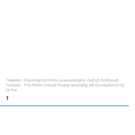
Главная
»
Մատուցողուհուն ապտակեցին՝ ուրիշի երեխայի
համար… Իսկ հետո տղայի հայրը պարզեց, թե իրականում ով
էր նա
1