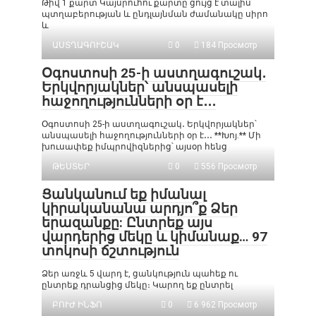
Թիվ 1 քարտ Կայսրուհու քարտը ցույց է տալիս
պտղաբերության և ընդլայնման ժամանակը սիրո
և
ԱՍՏՂԱԳՈՒՇԱԿ
0
184 Просмотр
Օգոստոսի 25-ի աստղագուշակ․
Երկվորյակներ՝ անսպասելի
հաջողությունների օր է․․․
Օգոստոսի 25-ի աստղագուշակ․ Երկվորյակներ՝
անսպասելի հաջողությունների օր է․․․ **Խոյ.** Մի
խուսափեք իմպրովիզներից՝ այսօր հենց
ԹԵՍՏԵՐ
0
556 Просмотр
Ցանկանում եք իմանալ
կիրականանա արդյո՞ք Ձեր
երազանքը: Ընտրեք այս
վարդերից մեկը և կիմանաք… 97
տոկոսի ճշտություն
Ձեր առջև 5 վարդ է, ցանկություն պահեք ու
ընտրեք դրանցից մեկը։ Կարող եք ընտրել
ԲՈՒԺ ԻՆՖՈ
0
6 962 Просмотр