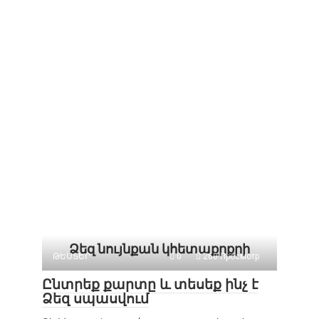
Ձեզ նույնքան կհետաքրքրի
ԹԵՍՏԵՐ
0
260 Просмотр
Ընտրեք քարտը և տեսեք ինչ է
Ձեզ սպասվում