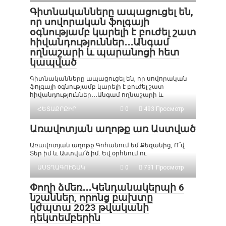
Գիտնականները ապացուցել են,
որ սովորական ֆոլգայի
օգնությամբ կարելի է բուժել շատ
հիվանդություններ․․․Անգամ
ողնաշարի և պարանոցի հետ
կապված
Գիտնականները ապացուցել են, որ սովորական
ֆոլգայի օգնությամբ կարելի է բուժել շատ
հիվանդություններ․․․Անգամ ողնաշարի և
ՀԵՏԱՔՐՔԻՐ
0
493 Просмотр
Առավոտյան աղոթք առ Աստված
Առավոտյան աղոթք Գոհանում եմ Քեզանից, Ո՜վ
Տեր իմ և Աստվա՛ծ իմ. Եվ օրհնում ու
ԱՍՏՂԱԳՈՒՇԱԿ
0
731 Просмотр
Փողի ձմեռ․․․Կենդանակերպի 6
նշաններ, որոնց բախտը
կժպտա 2023 թվականի
դեկտեմբերին