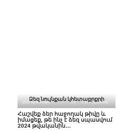
Ձեզ նույնքան կհետաքրքրի
ԱՍՏՂԱԳՈՒՇԱԿ
0
579 Просмотр
Հաշվեք ձեր հաջողակ թիվը և
իմացեք, թե ինչ է ձեզ սպասվում
2024 թվականին․․․