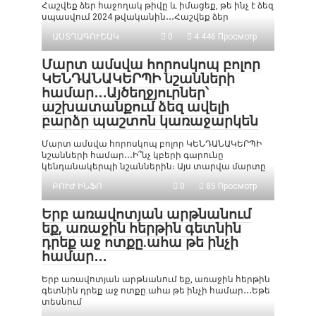
Հաշվեք ձեր հաջողակ թիվը և իմացեք, թե ինչ է ձեզ
սպասվում 2024 թվականին․․․Հաշվեք ձեր
ԱՍՏՂԱԳՈՒՇԱԿ
0
4 446 Просмотр
Մարտ ամսվա հորոսկոպ բոլոր
ԿԵՆԴԱՆԱԿԵՐՊԻ նշանների
համար․․․Այծեղջյուրներ՝
աշխատանքում ձեզ ավելի
բարձր պաշտոն կառաջարկեն
Մարտ ամսվա հորոսկոպ բոլոր ԿԵՆԴԱՆԱԿԵՐՊԻ
նշանների համար․․․Ի՞նչ կբերի գարունը
կենդանակերպի նշաններին։ Այս տարվա մարտը
ԲՈՒԺ ԻՆՖՈ
0
85 Просмотр
Երբ առավոտյան արթնանում
եք, առաջին հերթին գետնին
դրեք աջ ոտքը.ահա թե ինչի
համար․․․
Երբ առավոտյան արթնանում եք, առաջին հերթին
գետնին դրեք աջ ոտքը.ահա թե ինչի համար․․․Եթե
տեսնում