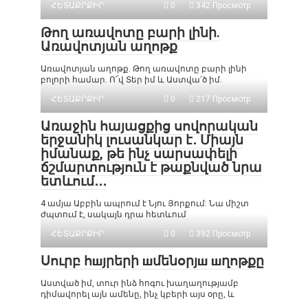
ՀԵՏԱՔՐՔԻՐ
0
342 Просмотр
Թող առավոտը բարի լինի.
Առավոտյան աղոթք
Առավոտյան աղոթք. Թող առավոտը բարի լինի
բոլորի համար. Ո՜վ Տեր իմ և Աստվա՛ծ իմ.
ՀԵՏԱՔՐՔԻՐ
0
217 Просмотр
Առաջին հայացքից սովորական
երջանիկ լուսանկար է․ Միայն
իմանաք, թե ինչ սարսափելի
ճշմարտություն է թաքնված նրա
ետևում․․․
4 ամյա Աբբին ապրում է Նյու Յորքում: Նա միշտ
ժպտում է, սակայն դրա հետևում
ՀԵՏԱՔՐՔԻՐ
0
392 Просмотр
Սուրբ հшյրերի шմենօրյш шղոթքը
Աստված իմ, տուր ինձ հոգու խաղաղությամբ
դիմավորել այն ամենը, ինչ կբերի այս օրը, և