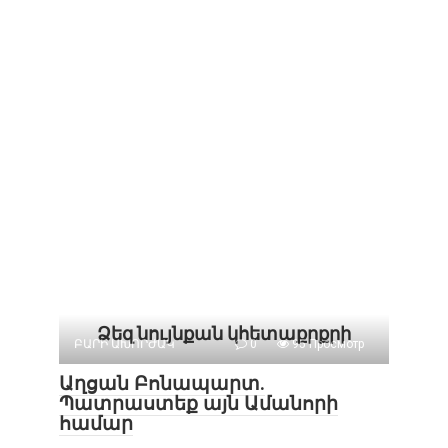
Ձեզ նույնքան կհետաքրքրի
ԲԱՐԻ ԱԽՈՐԺԱԿ
0
95 Просмотр
Աղցան Բոնապարտ.
Պատրաստեք այն Ամանորի
համար