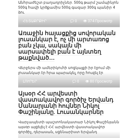
Անհրաժեշտ բաղադրիչներ. 500գ թարմ շամպինյոն
500գ հավի կրծքամիս 500գ գազար 300գ պանիր 4
ձու
ՀԵՏԱՔՐՔԻՐ
0
374 Просмотр
Առաջին հայացքից սովորական
լուսանկար է, ոչ մի արտառոց
բան չկա, սակայն մի
սարսափելի բան է այնտեղ
թաքնված․․․
Վերջերս մի ամերիկուհի սոցկայքի իր էջում մի
լուսանկար էր հրա պարակել, որը հուզել էր
ԼՈՒՐԵՐ
0
80 Просмотр
Այսօր ՀՀ արվեստի
վաստակավոր գործիչ Երվանդ
Մանարյանի հույներ Նիկոլ
Փաշինյանը. Լուսանկարներ
Վարչապետի պաշտոնակատար Նիկոլ Փաշինյանն
այսօր այցելել է ՀՀ արվեստի վաստակավոր
գործիչ, դերասան, սցենարիստ Երվանդ