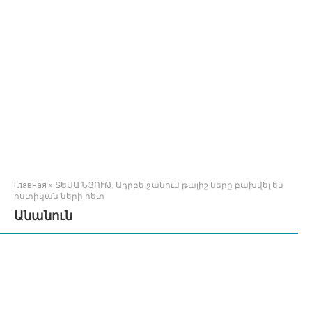
Главная
»
ՏԵՍԱ ՆՅՈՒԹ. Ադրբե ջանում թալիշ ները բախվել են
ոստիկան ների հետ
Անանուն