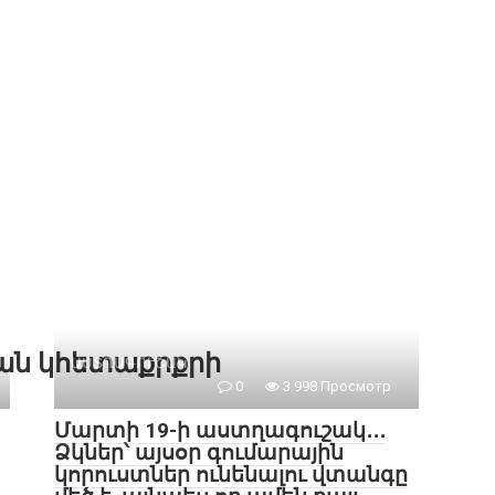
քան կհետաքրքրի
ԱՍՏՂԱԳՈՒՇԱԿ
0
3 998 Просмотр
Մարտի 19-ի աստղագուշակ․․․
Ձկներ՝ այսօր գումարային
կորուստներ ունենալու վտանգը