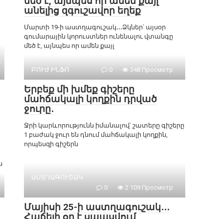
մեծ է, այնպես որ ամեն քայլ
անելից զգուշավոր եղեք
Մարտի 19-ի աստղագուշակ․․․Ձկներ՝ այսօր
գումարային կորուստներ ունենալու վտանգը
մեծ է, այնպես որ ամեն քայլ
ԲՈՒԺ ԻՆՖՈ
0
348 Просмотр
Երբեք մի խմեք գիշերը
մահճակալի կողքին դրված
ջուրը․
Ջրի կարևորությունն իմանալով՝ շատերը գիշերը
1 բաժակ ջուր են դնում մահճակալի կողքին,
որպեսզի գիշերն
ն
ԱՍՏՂԱԳՈՒՇԱԿ
0
2 109 Просмотр
Մայիսի 25-ի աստղագուշակ․․․
Հաճելի օր է սպասվում