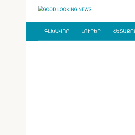
Перейти
к
контенту
ԳԼԽԱՎՈՐ
ԼՈՒՐԵՐ
ՀԵՏԱՔՐ