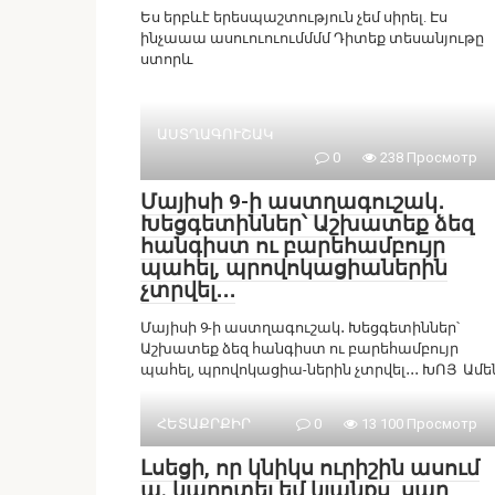
Ես երբևէ երեսպաշտություն չեմ սիրել. Էս
ինչաաա ասուուուումմմմ Դիտեք տեսանյութը
ստորև
ԱՍՏՂԱԳՈՒՇԱԿ
0
238 Просмотр
Մայիսի 9-ի աստղագուշակ․
Խեցգետիններ՝ Աշխատեք ձեզ
հանգիստ ու բարեհամբույր
պահել, պրովոկացիաներին
չտրվել․․․
Մայիսի 9-ի աստղագուշակ․ Խեցգետիններ՝
Աշխատեք ձեզ հանգիստ ու բարեհամբույր
պահել, պրովոկացիա-ներին չտրվել․․․ ԽՈՅ Ամե
ՀԵՏԱՔՐՔԻՐ
0
13 100 Просмотр
Լսեցի, որ կնիկս ուրիշին ասում
ա. կարոտել եմ կյանքս, սաղ