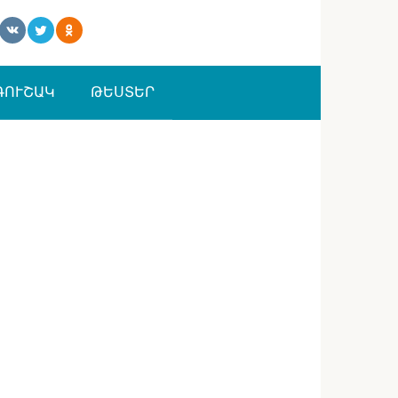
ԳՈՒՇԱԿ
ԹԵՍՏԵՐ