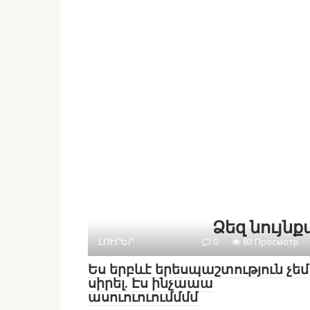
Ձեզ նույն
ԼՈՒՐԵՐ
0
83 Просмотр
Ես երբևէ երեսպաշտություն չեմ
սիրել. Էս ինչաաա
ասուուուումմմմ