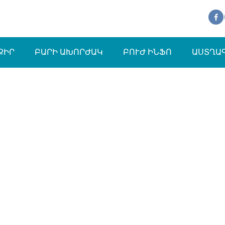
ՔԻՐ
ԲԱՐԻ ԱԽՈՐԺԱԿ
ԲՈՒԺ ԻՆՖՈ
ԱՍՏՂԱ