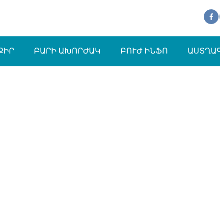
ՔԻՐ
ԲԱՐԻ ԱԽՈՐԺԱԿ
ԲՈՒԺ ԻՆՖՈ
ԱՍՏՂԱ