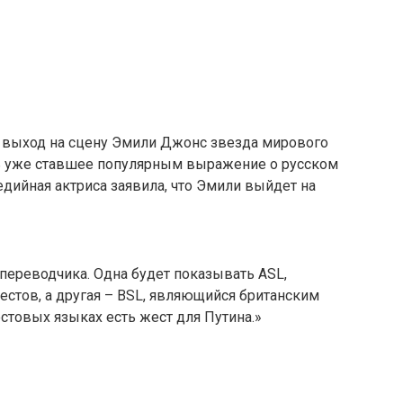
 выход на сцену Эмили Джонс звезда мирового
ь уже ставшее популярным выражение о русском
дийная актриса заявила, что Эмили выйдет на
переводчика. Одна будет показывать ASL,
тов, а другая – BSL, являющийся британским
стовых языках есть жест для Путина.»