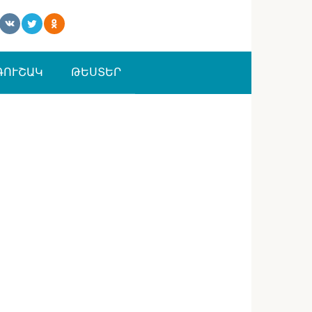
ԳՈՒՇԱԿ
ԹԵՍՏԵՐ