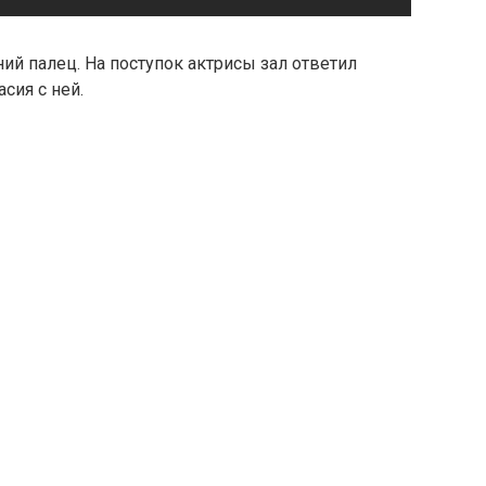
ий палец. На поступок актрисы зал ответил
сия с ней.