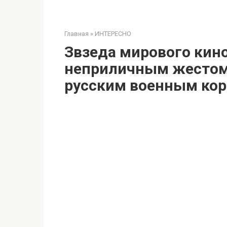
Главная
»
ИНТЕРЕСНО
Звзеда мирового кин
неприличным жестом 
русским военным кор