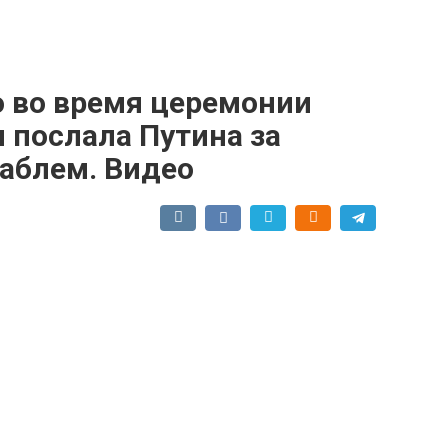
о во время церемонии
послала Путина за
аблем. Видео