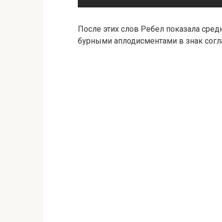
После этих слов Ребел показала средн
бурными аплодисментами в знак согла