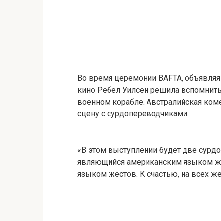
Во время церемонии BAFTA, объявляя
кино Ребел Уилсен решила вспомнит
военном корабле. Австралийская коме
сцену с сурдопереводчиками.
«В этом выступлении будет две сурдо
являющийся американским языком жес
языком жестов. К счастью, на всех же