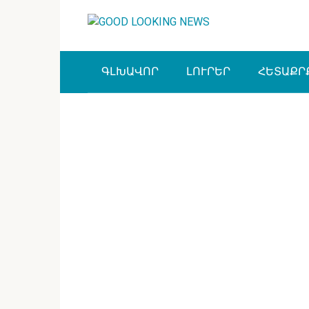
Перейти
к
контенту
ԳԼԽԱՎՈՐ
ԼՈՒՐԵՐ
ՀԵՏԱՔՐ