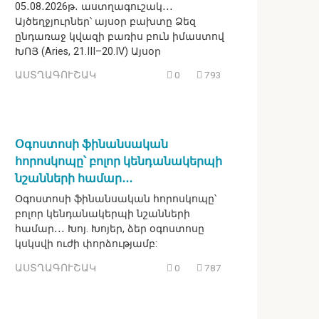
05․08․2026թ․ աստղագուշակ․․․
Այծեղջյուրներ՝ այսօր բախտը Ձեզ
ընդառաջ կվազի բառիս բուն իմաստով
ԽՈՅ (Aries, 21.III–20.IV) Այսօր
ԱՍՏՂԱԳՈՒՇԱԿ
0
793
Օգոստոսի ֆինանսական
հորոսկոպը՝ բոլոր կենդանակերպի
նշանների համար․․․
Օգոստոսի ֆինանսական հորոսկոպը՝
բոլոր կենդանակերպի նշանների
համար․․․ Խոյ. Խոյեր, ձեր օգոստոսը
կսկսվի ուժի փորձությամբ:
ԱՍՏՂԱԳՈՒՇԱԿ
0
787