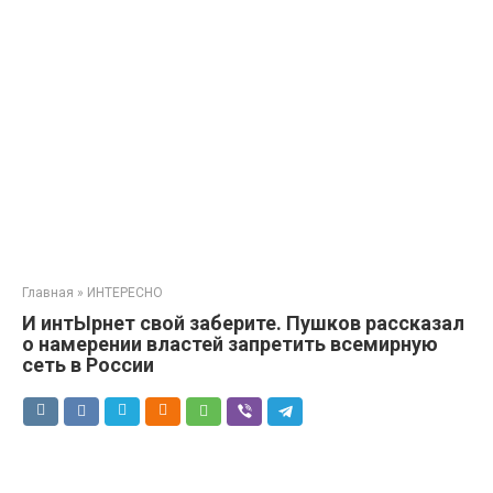
Главная
»
ИНТЕРЕСНО
И интЫрнет свой заберите. Пушков рассказал
о намерении властей запретить всемирную
сеть в России