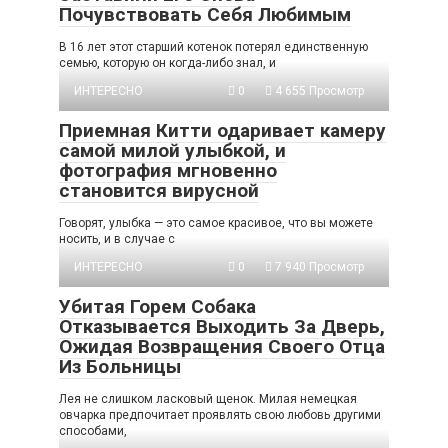
Почувствовать Себя Любимым
В 16 лет этот старший котенок потерял единственную
семью, которую он когда-либо знал, и
ИНТЕРЕСНО
0
4 655 Просмотр
Приемная Китти одаривает камеру
самой милой улыбкой, и
фотография мгновенно
становится вирусной
Говорят, улыбка — это самое красивое, что вы можете
носить, и в случае с
ИНТЕРЕСНО
0
7 940 Просмотр
Убитая Горем Собака
Отказывается Выходить За Дверь,
Ожидая Возвращения Своего Отца
Из Больницы
Лея не слишком ласковый щенок. Милая немецкая
овчарка предпочитает проявлять свою любовь другими
способами,