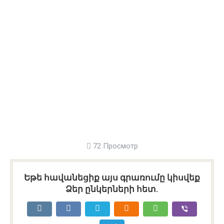
72 Просмотр
Եթե հավանեցիք այս գրառումը կիսվեք
Ձեր ընկերների հետ.