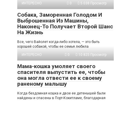
ИНТЕРЕСНО
0
5 038 Просмотр
Собака, Заморенная Голодом И
Выброшенная Из Машины,
Наконец-То Получает Второй Шанс
На Жизнь
Все, чего Вайолет когда-либо хотела, — это быть
хорошей собакой, чтобы ее семья любила
ИНТЕРЕСНО
0
10 825 Просмотр
Мама-кошка умоляет своего
спасителя выпустить ее, чтобы
она могла отвести ее к своему
раненому малышу
Когда бездомная кошка и двое ее детенышей были
найдены и спасены в Порт-Кокитламе, благодарная