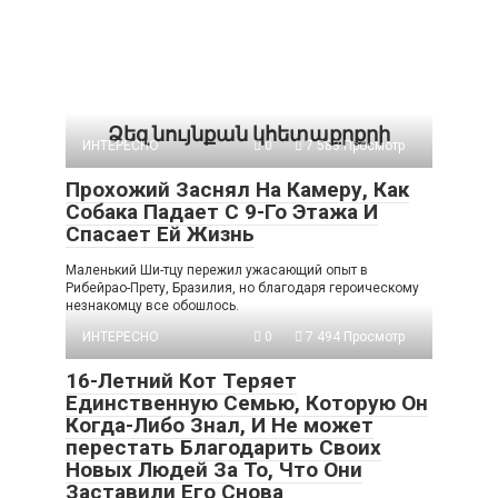
Ձեզ նույնքան կհետաքրքրի
ИНТЕРЕСНО
0
7 583 Просмотр
Прохожий Заснял На Камеру, Как
Собака Падает С 9-Го Этажа И
Спасает Ей Жизнь
Маленький Ши-тцу пережил ужасающий опыт в
Рибейрао-Прету, Бразилия, но благодаря героическому
незнакомцу все обошлось.
ИНТЕРЕСНО
0
7 494 Просмотр
16-Летний Кот Теряет
Единственную Семью, Которую Он
Когда-Либо Знал, И Не может
перестать Благодарить Своих
Новых Людей За То, Что Они
Заставили Его Снова