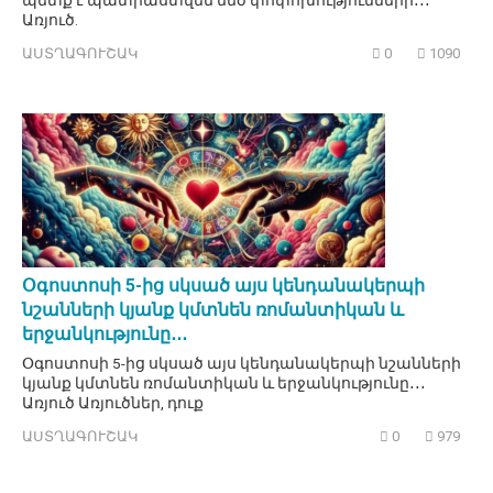
պետք է պատրաստվեն մեծ փոփոխությունների․․․
Առյուծ.
ԱՍՏՂԱԳՈՒՇԱԿ
0
1090
Օգոստոսի 5-ից սկսած այս կենդանակերպի
նշանների կյանք կմտնեն ռոմանտիկան և
երջանկությունը․․․
Օգոստոսի 5-ից սկսած այս կենդանակերպի նշանների
կյանք կմտնեն ռոմանտիկան և երջանկությունը․․․
Առյուծ Առյուծներ, դուք
ԱՍՏՂԱԳՈՒՇԱԿ
0
979