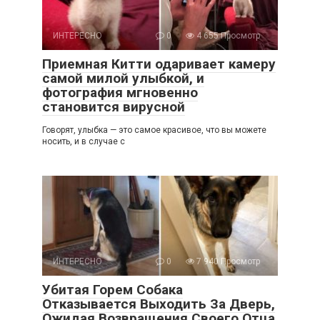
ИНТЕРЕСНО
0
4 655 Просмотр
Приемная Китти одаривает камеру
самой милой улыбкой, и
фотография мгновенно
становится вирусной
Говорят, улыбка — это самое красивое, что вы можете
носить, и в случае с
ИНТЕРЕСНО
0
7 940 Просмотр
Убитая Горем Собака
Отказывается Выходить За Дверь,
Ожидая Возвращения Своего Отца