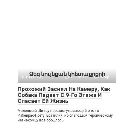
Ձեզ նույնքան կհետաքրքրի
ИНТЕРЕСНО
0
7 583 Просмотр
Прохожий Заснял На Камеру, Как
Собака Падает С 9-Го Этажа И
Спасает Ей Жизнь
Маленький Ши-тцу пережил ужасающий опыт в
Рибейрао-Прету, Бразилия, но благодаря героическому
незнакомцу все обошлось.