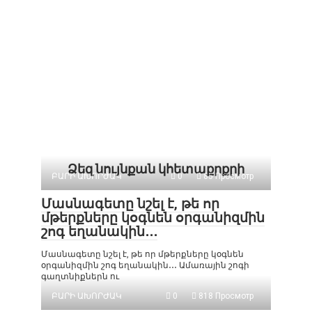
Ձեզ նույնքան կհետաքրքրի
ԲԱՐԻ ԱԽՈՐԺԱԿ
0
85 Просмотр
Մասնագետը նշել է, թե որ
մթերքները կօգնեն օրգանիզմին
շոգ եղանակին․․․
Մասնագետը նշել է, թե որ մթերքները կօգնեն
օրգանիզմին շոգ եղանակին․․․ Ամառային շոգի
գաղտնիքներն ու
ԲԱՐԻ ԱԽՈՐԺԱԿ
0
818 Просмотр