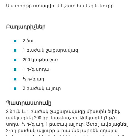
Այս տորթը ստացվում է շատ համեղ և նուրբ
Բաղադրիչներ
2 ձու
1 բաժակ շաքարավազ
200 կաթնաշոռ
1 թ/գ սոդա
½ թ/գ աղ
2 բաժակ ալյուր
Պատրաստումը
2 ձուն և 1 բաժակ շաքարավազը միասին ծփել,
ավելացնել 200 գր. կաթնաշոռ: Ավելացնել1 թ/գ
սոդա, ½ թ/գ աղ, 1 բաժակ ալյուր: Ծփել, ավելացնել
2-րդ բաժակ ալյուրը և խառնել արդեն գդալով: