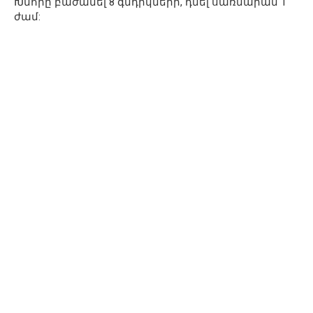
Խմորը բաժանել 8 գնդիկների, դնել սառնարան 1
ժամ: